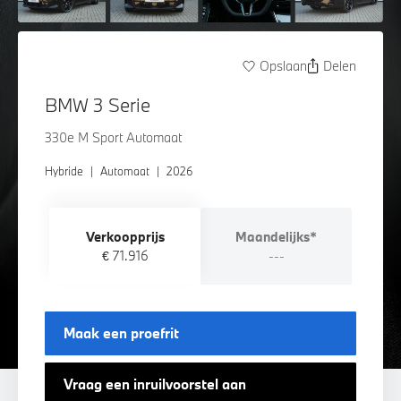
Opslaan
Delen
BMW 3 Serie
330e M Sport Automaat
Hybride
|
Automaat
|
2026
Verkoopprijs
Maandelijks*
€ 71.916
---
Maak een proefrit
Vraag een inruilvoorstel aan