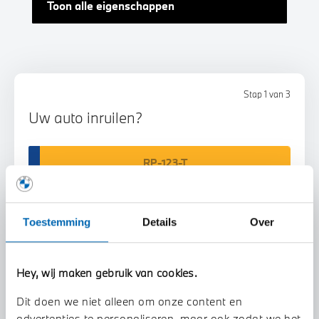
Toon alle eigenschappen
Stap 1 van 3
Uw auto inruilen?
Toestemming
Details
Over
Voorstel aanvragen
Hey, wij maken gebruik van cookies.
Dit doen we niet alleen om onze content en
U vertelt meer over uw auto
advertenties te personaliseren, maar ook zodat we het