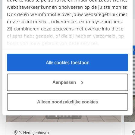
We verrekenen de waarde van uw auto
websiteverkeer kunnen analyseren op de juiste manier.
Ook delen we informatie over jouw websitegebruik met
onze social media-, advertentie- en analysepartners.
Zij combineren deze gegevens met overige info die je
Deze zijn vergelijkbaar
al eens hebt gedeeld, of die zij hebben verzameld, op
basis van jouw gebruik van deze services.
1,99% renteactie
1
Alle cookies toestaan
Aanpassen
Alleen noodzakelijke cookies
's-Hertogenbosch