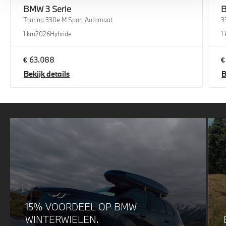
BMW
3 Serie
Touring 330e M Sport Automaat
3
1 km
2026
Hybride
1
€ 63.088
€
Bekijk details
B
15% VOORDEEL OP BMW
WINTERWIELEN.