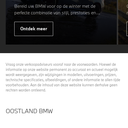
Bereid uw BMW voor op de winter met de
perfecte combinatie van stijl, prestaties en
veiligheid. Of u nu kiest voor een sportieve of
elegante look, onze winterwielen zijn
Ontdek meer
ontworpen om uw rijervaring te optimaliseren,
zelfs in de meest uitdagende
weersomstandigheden. Profiteer nu van
15%
voordeel.
Vraag onze verkoopadviseurs vooraf naar de voorwaarden. Hoewel de
informatie op onze website permanent zo accuraat en actueel mogelijk
wordt weergegeven, zijn wijzigingen in modellen, uitvoeringen, prijzen,
technische specificaties, afbeeldingen, of andere informatie te allen tijde
voorbehouden. Aan de inhoud van deze website kunnen derhalve geen
rechten worden ontleend.
OOSTLAND BMW