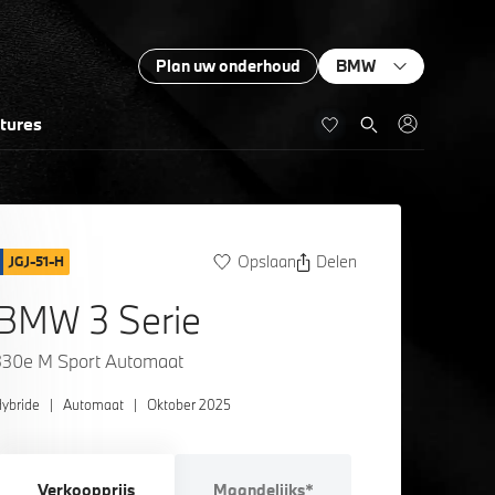
Plan uw onderhoud
BMW
tures
Opslaan
Delen
JGJ-51-H
BMW 3 Serie
330e M Sport Automaat
ybride
|
Automaat
|
Oktober 2025
Verkoopprijs
Maandelijks*