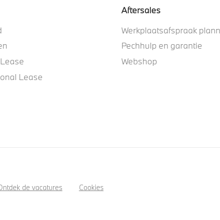
Aftersales
d
Werkplaatsafspraak plan
en
Pechhulp en garantie
 Lease
Webshop
ional Lease
Ontdek de vacatures
Cookies