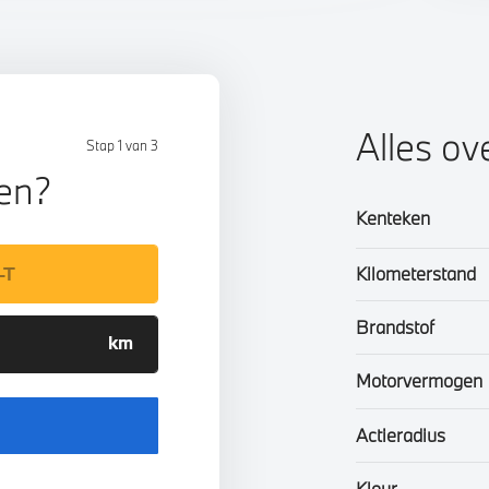
Alles ov
Stap 1 van 3
len?
Kenteken
Kilometerstand
Brandstof
Motorvermogen
Actieradius
Kleur