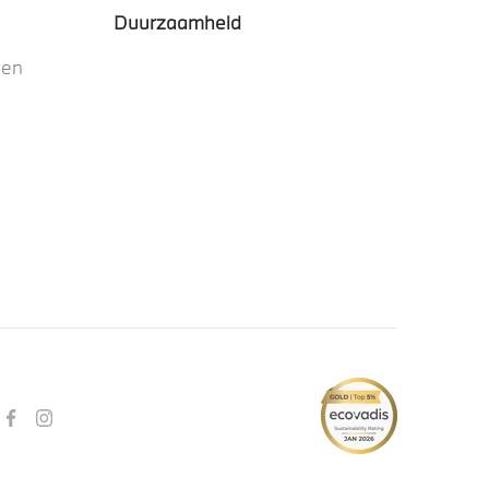
Duurzaamheid
nen