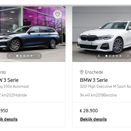
nlo
Enschede
W
3 Serie
BMW
3 Serie
ng 330e Automaat
320i High Executive M Sport A
2 km
2021
Hybride
94.441 km
2019
Benzine
.950
€ 28.900
jk details
Bekijk details