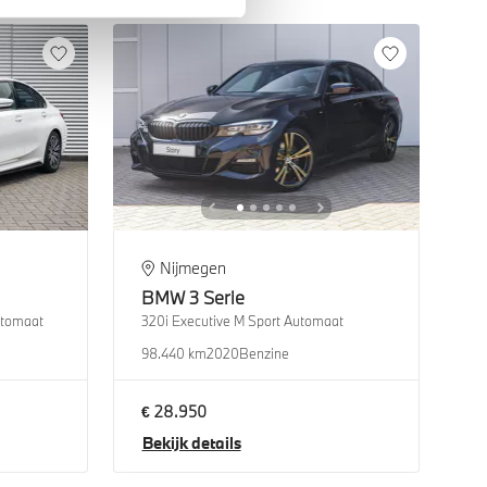
Nijmegen
BMW
3 Serie
utomaat
320i Executive M Sport Automaat
98.440 km
2020
Benzine
€ 28.950
Bekijk details