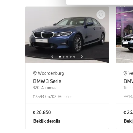
Waardenburg
Ve
BMW
3 Serie
BM
320i Automaat
Touri
117.593 km
2020
Benzine
99.13
€ 26.850
€ 26
Bekijk details
Beki