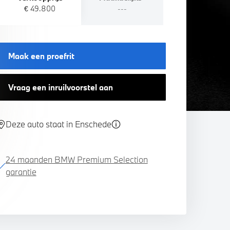
€ 49.800
---
Maak een proefrit
Vraag een inruilvoorstel aan
Deze auto staat in Enschede
24 maanden BMW Premium Selection
garantie