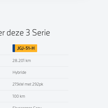
er deze 3 Serie
JGJ-51-H
28.201 km
Hybride
215kW met 292pk
100 km
Skyscraper Grey