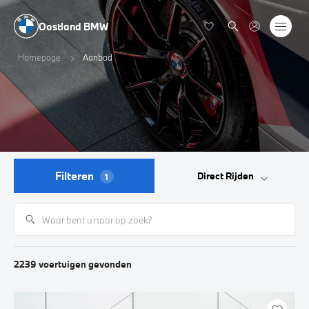
Oostland BMW
Homepage
Aanbod
Filteren
Direct Rijden
1
2239
voertuigen
gevonden