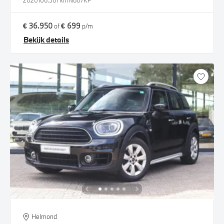
2020
106.501 km
N607KP
€ 36.950
€ 699
of
p/m
Bekijk details
Helmond