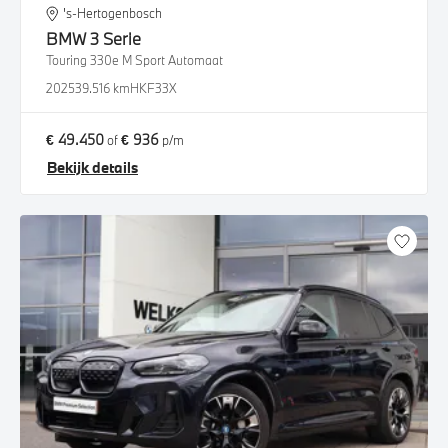
's-Hertogenbosch
BMW
3 Serie
Touring 330e M Sport Automaat
2025
39.516 km
HKF33X
€ 49.450
€ 936
of
p/m
Bekijk details