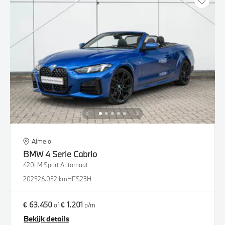
Almelo
BMW
4 Serie Cabrio
420i M Sport Automaat
2025
26.052 km
HFS23H
€ 63.450
€ 1.201
of
p/m
Bekijk details