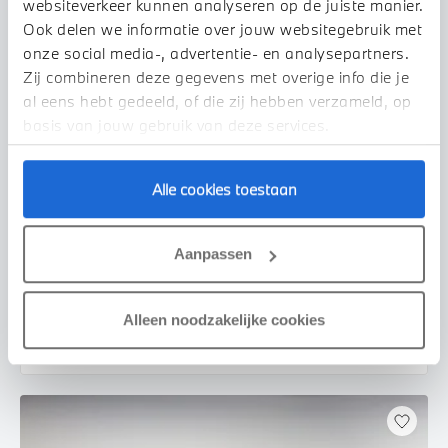
websiteverkeer kunnen analyseren op de juiste manier.
Ook delen we informatie over jouw websitegebruik met
onze social media-, advertentie- en analysepartners.
Zij combineren deze gegevens met overige info die je
al eens hebt gedeeld, of die zij hebben verzameld, op
basis van jouw gebruik van deze services.
Alle cookies toestaan
Doetinchem
BMW
3 Serie
Touring 330e High Executive M Sport Automaat
Aanpassen
2022
99.826 km
P848XB
€ 36.850
€ 697
Alleen noodzakelijke cookies
of
p/m
Bekijk details