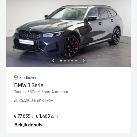
Eindhoven
BMW
3 Serie
Touring 330e M Sport Automaat
2026
2.500 km
KRT96V
€ 77.659
€ 1.469
of
p/m
Bekijk details