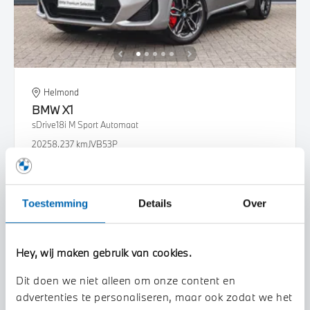
Helmond
BMW
X1
sDrive18i M Sport Automaat
2025
8.237 km
JVB53P
€ 47.450
Bekijk details
Toestemming
Details
Over
Hey, wij maken gebruik van cookies.
Dit doen we niet alleen om onze content en
advertenties te personaliseren, maar ook zodat we het