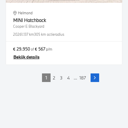
Helmond
MINI
Hatchback
Cooper E Blackyard
2026
1.137 km
305 km actieradius
€ 29.950
€ 567
of
p/m
Bekijk details
1
2
3
4
...
187