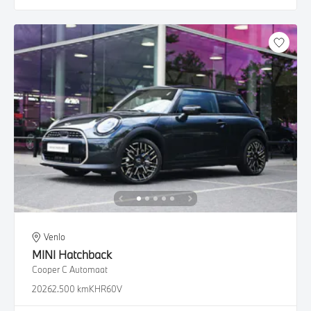
Venlo
MINI
Hatchback
Cooper C Automaat
2026
2.500 km
KHR60V