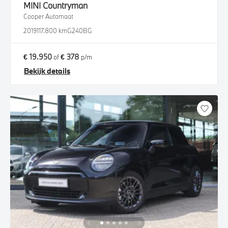
MINI
Countryman
Cooper Automaat
2019
117.800 km
G240BG
€ 19.950
€ 378
of
p/m
Bekijk details