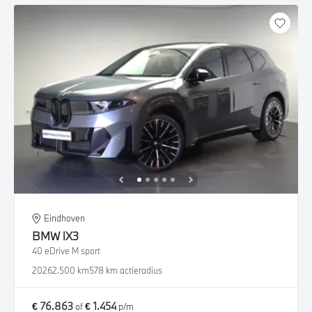
Eindhoven
BMW
iX3
40 eDrive M sport
2026
2.500 km
578 km actieradius
€ 76.863
€ 1.454
of
p/m