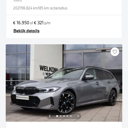
Yours
2021
118.824 km
185 km actieradius
€ 16.950
€ 321
of
p/m
Bekijk details