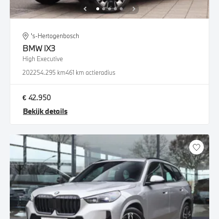
's-Hertogenbosch
BMW
iX3
High Executive
2022
54.295 km
461 km actieradius
€ 42.950
Bekijk details