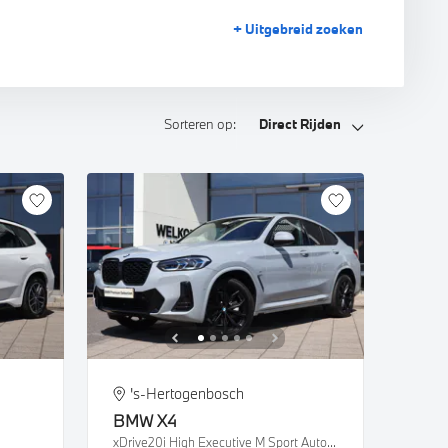
+ Uitgebreid
zoeken
Sorteren op:
Direct Rijden
's-Hertogenbosch
BMW
X4
xDrive20i High Executive M Sport Automaat