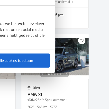
s
2026
2.500 km
487 km actieradius
€ 56.850
€ 1.076
of
p/m
Bekijk details
dat we het websiteverkeer
k met onze social media-,
 eens hebt gedeeld, of die
lle cookies toestaan
Uden
BMW
X1
xDrive25e M Sport Automaat
2025
11.568 km
JLS72Z