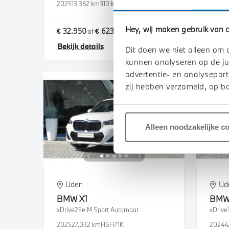
2025
13.362 km
310 km actieradius
2024
1
Hey, wij maken gebruik van c
€ 32.950
€ 623
€ 36.
of
p/m
Bekijk details
Bekij
Dit doen we niet alleen om 
kunnen analyseren op de ju
advertentie- en analysepart
zij hebben verzameld, op ba
Alleen noodzakelijke c
Uden
Ud
BMW
X1
BM
xDrive25e M Sport Automaat
xDrive
2025
27.032 km
HSH71K
2024
4