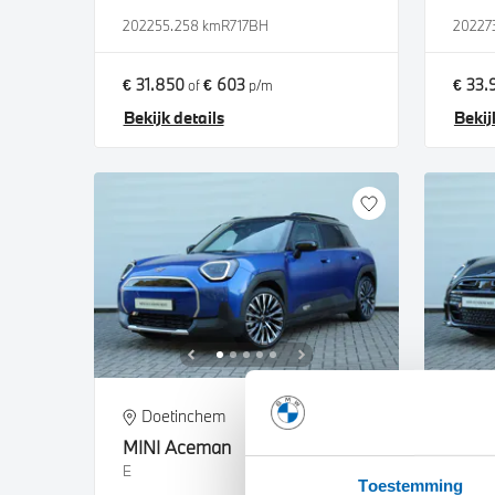
2022
55.258 km
R717BH
2022
7
€ 31.850
€ 603
€ 33.
of
p/m
Bekijk details
Bekij
Doetinchem
Do
MINI
Aceman
MINI
E
Coope
Toestemming