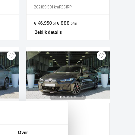
2021
89.501 km
R351RP
€ 46.950
€ 888
of
p/m
Bekijk details
Uden
BMW
i4
eDrive35 M Sport
Over