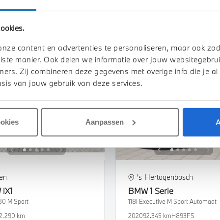
8.306 km
GLG69S
2026
2.500 km
455 km actieradiu
ookies.
950
€ 699
€ 69.950
€ 1.324
of
p/m
of
p/m
k details
Bekijk details
onze content en advertenties te personaliseren, maar ook zo
iste manier. Ook delen we informatie over jouw websitegebrui
ners. Zij combineren deze gegevens met overige info die je al
sis van jouw gebruik van deze services.
A
ookies
Aanpassen
en
's-Hertogenbosch
W
iX1
BMW
1 Serie
30 M Sport
118i Executive M Sport Automaat
2.290 km
2020
92.345 km
H893FS