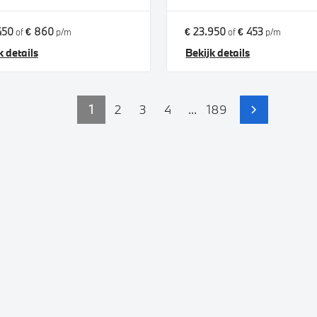
450
€ 860
€ 23.950
€ 453
of
p/m
of
p/m
k details
Bekijk details
1
2
3
4
...
189