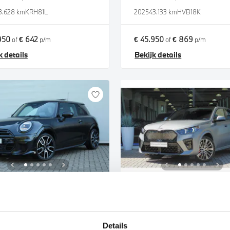
3.628 km
KRH81L
2025
43.133 km
HVB18K
950
€ 642
€ 45.950
€ 869
of
p/m
of
p/m
k details
Bekijk details
etinchem
Uden
Hatchback
BMW
iX2
r S Automaat
xDrive30 M Sport
Details