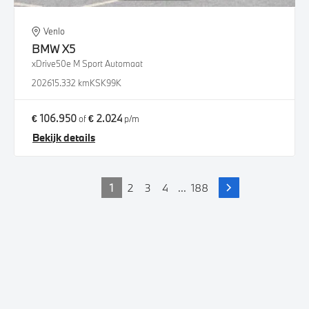
Venlo
BMW
X5
xDrive50e M Sport Automaat
2026
15.332 km
KSK99K
€ 106.950
€ 2.024
of
p/m
Bekijk details
1
2
3
4
...
188