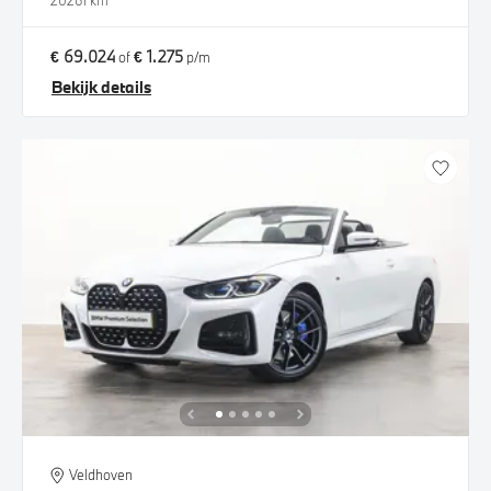
2026
1 km
€ 69.024
€ 1.275
of
p/m
Bekijk details
Veldhoven