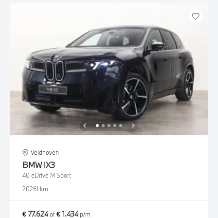
Veldhoven
BMW
iX3
40 eDrive M Sport
2026
1 km
€ 77.624
€ 1.434
of
p/m