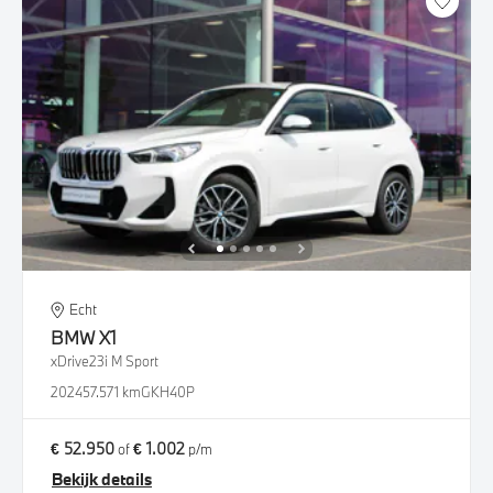
Echt
BMW
X1
xDrive23i M Sport
2024
57.571 km
GKH40P
€ 52.950
€ 1.002
of
p/m
Bekijk details