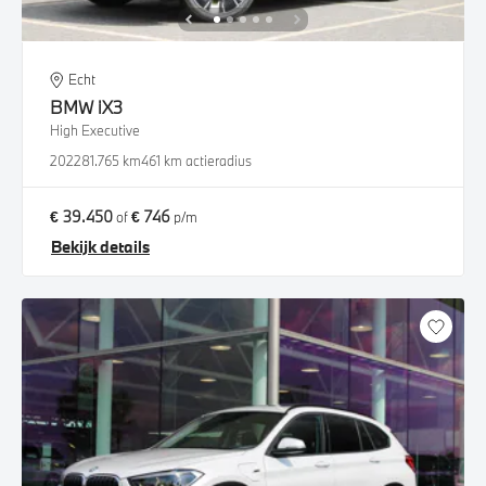
Echt
BMW
iX3
High Executive
2022
81.765 km
461 km actieradius
€ 39.450
€ 746
of
p/m
Bekijk details