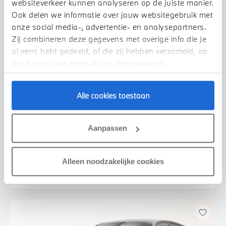
websiteverkeer kunnen analyseren op de juiste manier.
Ook delen we informatie over jouw websitegebruik met
onze social media-, advertentie- en analysepartners.
Zij combineren deze gegevens met overige info die je
al eens hebt gedeeld, of die zij hebben verzameld, op
basis van jouw gebruik van deze services.
Alle cookies toestaan
Veldhoven
MINI
Clubman
Chili Automaat
Aanpassen
2020
94.147 km
J265LD
€ 22.950
€ 434
Alleen noodzakelijke cookies
of
p/m
Bekijk details