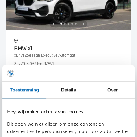
Echt
BMW
X1
xDrive25e High Executive Automaat
2022
105.037 km
P178VJ
€ 26.950
€ 510
of
p/m
Bekijk details
Toestemming
Details
Over
Hey, wij maken gebruik van cookies.
Dit doen we niet alleen om onze content en
advertenties te personaliseren, maar ook zodat we het