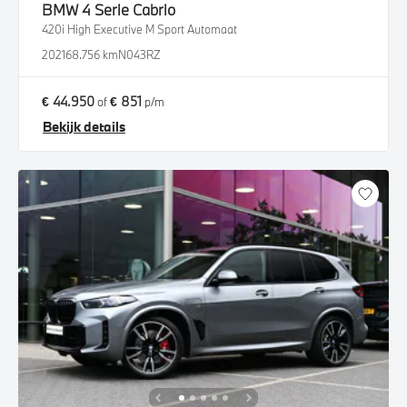
BMW
4 Serie Cabrio
420i High Executive M Sport Automaat
2021
68.756 km
N043RZ
€ 44.950
€ 851
of
p/m
Bekijk details