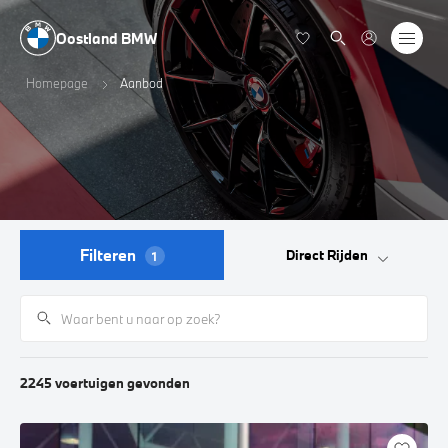
Oostland BMW
Homepage
Aanbod
Filteren
Direct Rijden
1
2245
voertuigen
gevonden