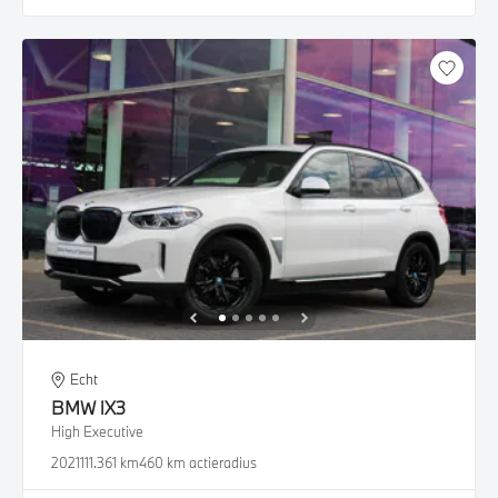
Echt
BMW
iX3
High Executive
2021
111.361 km
460 km actieradius