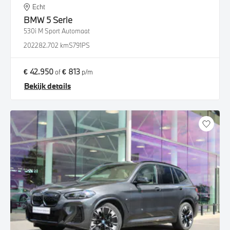
Echt
BMW
5 Serie
530i M Sport Automaat
2022
82.702 km
S791PS
€ 42.950
€ 813
of
p/m
Bekijk details