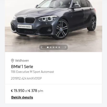
Veldhoven
BMW
1 Serie
118i Executive M Sport Automaat
2019
112.424 km
XV010P
€ 19.950
€ 378
of
p/m
Bekijk details