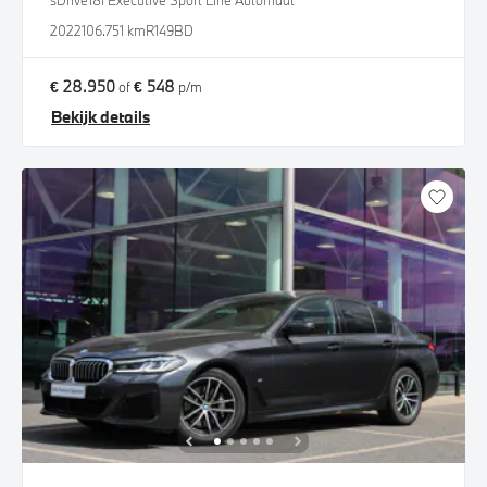
sDrive18i Executive Sport Line Automaat
2022
106.751 km
R149BD
€ 28.950
€ 548
of
p/m
Bekijk details