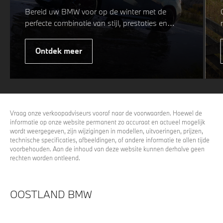
Bereid uw BMW voor op de winter met de
perfecte combinatie van stijl, prestaties en
veiligheid. Of u nu kiest voor een sportieve of
elegante look, onze winterwielen zijn
Ontdek meer
ontworpen om uw rijervaring te optimaliseren,
zelfs in de meest uitdagende
weersomstandigheden. Profiteer nu van
15%
voordeel.
Vraag onze verkoopadviseurs vooraf naar de voorwaarden. Hoewel de
informatie op onze website permanent zo accuraat en actueel mogelijk
wordt weergegeven, zijn wijzigingen in modellen, uitvoeringen, prijzen,
technische specificaties, afbeeldingen, of andere informatie te allen tijde
voorbehouden. Aan de inhoud van deze website kunnen derhalve geen
rechten worden ontleend.
OOSTLAND BMW