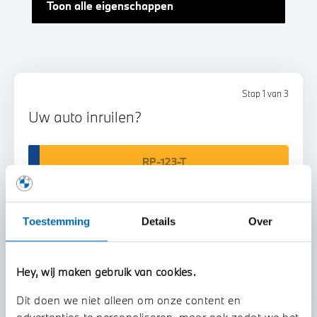
Toon alle eigenschappen
Stap 1 van 3
Uw auto inruilen?
Toestemming
Details
Over
Voorstel aanvragen
Hey, wij maken gebruik van cookies.
Dit doen we niet alleen om onze content en
U vertelt meer over uw auto