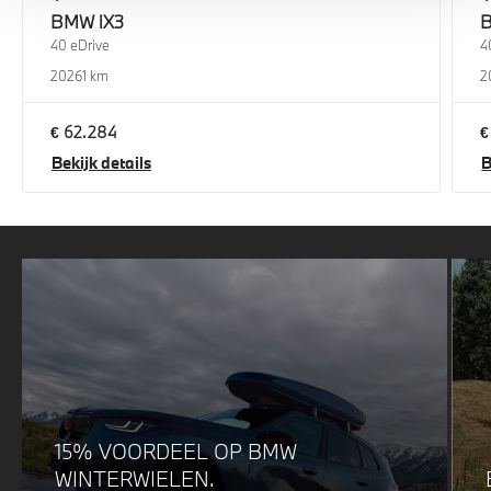
BMW
iX3
40 eDrive
4
2026
1 km
2
€ 62.284
€
Bekijk details
B
15% VOORDEEL OP BMW
WINTERWIELEN.