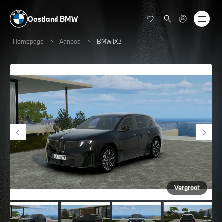
Oostland BMW
Homepage
Aanbod
BMW iX3
Vergroot