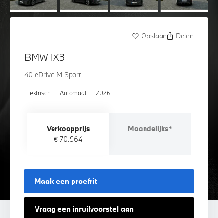
Opslaan
Delen
BMW iX3
40 eDrive M Sport
Elektrisch
|
Automaat
|
2026
Verkoopprijs
Maandelijks*
€ 70.964
---
Maak een proefrit
Vraag een inruilvoorstel aan