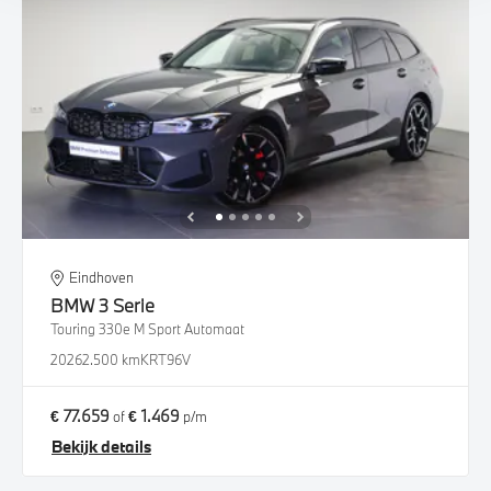
Eindhoven
BMW
3 Serie
Touring 330e M Sport Automaat
2026
2.500 km
KRT96V
€ 77.659
€ 1.469
of
p/m
Bekijk details