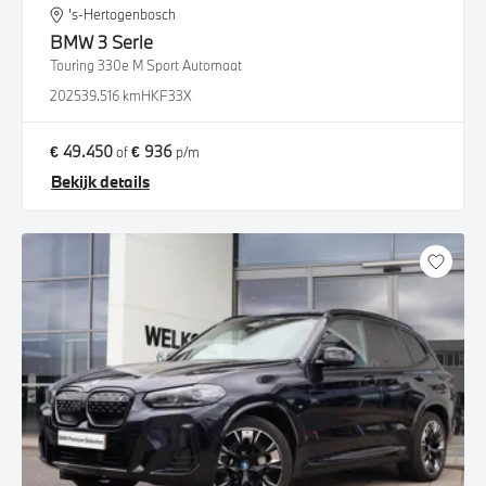
's-Hertogenbosch
BMW
3 Serie
Touring 330e M Sport Automaat
2025
39.516 km
HKF33X
€ 49.450
€ 936
of
p/m
Bekijk details