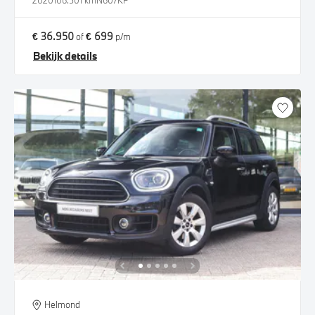
2020
106.501 km
N607KP
€ 36.950
€ 699
of
p/m
Bekijk details
Helmond