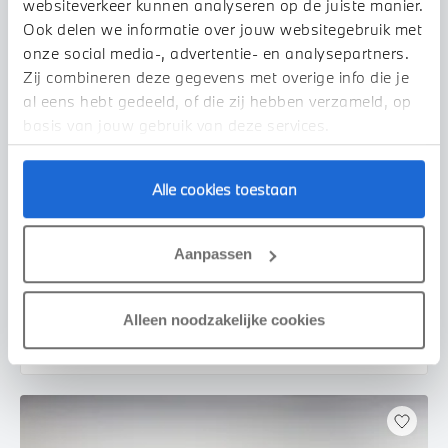
websiteverkeer kunnen analyseren op de juiste manier.
Ook delen we informatie over jouw websitegebruik met
onze social media-, advertentie- en analysepartners.
Zij combineren deze gegevens met overige info die je
al eens hebt gedeeld, of die zij hebben verzameld, op
basis van jouw gebruik van deze services.
Alle cookies toestaan
Doetinchem
BMW
3 Serie
Touring 330e High Executive M Sport Automaat
Aanpassen
2022
99.826 km
P848XB
€ 36.850
€ 697
Alleen noodzakelijke cookies
of
p/m
Bekijk details