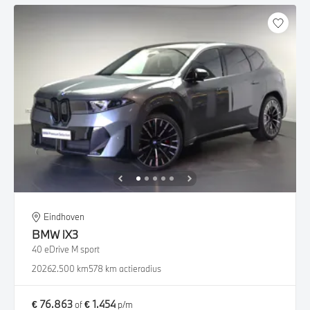
Eindhoven
BMW
iX3
40 eDrive M sport
2026
2.500 km
578 km actieradius
€ 76.863
€ 1.454
of
p/m