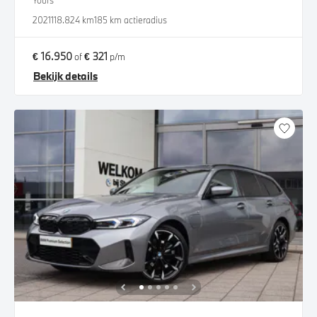
Yours
2021
118.824 km
185 km actieradius
€ 16.950
€ 321
of
p/m
Bekijk details