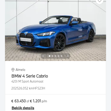
Almelo
BMW
4 Serie Cabrio
420i M Sport Automaat
2025
26.052 km
HFS23H
€ 63.450
€ 1.201
of
p/m
Bekijk details