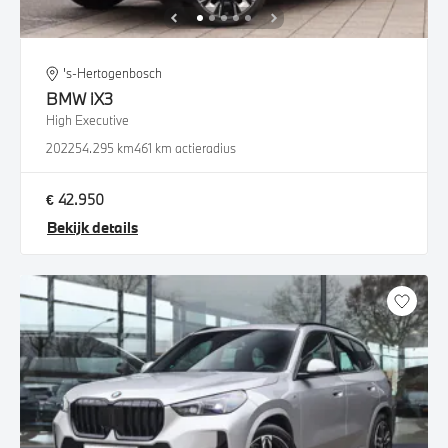
's-Hertogenbosch
BMW
iX3
High Executive
2022
54.295 km
461 km actieradius
€ 42.950
Bekijk details