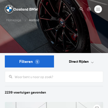
Oostland BMW
Homepage
Aanbod
Filteren
Direct Rijden
1
2239
voertuigen
gevonden