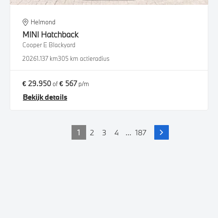
Helmond
MINI
Hatchback
Cooper E Blackyard
2026
1.137 km
305 km actieradius
€ 29.950
€ 567
of
p/m
Bekijk details
1
2
3
4
...
187