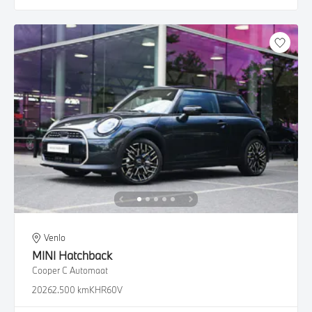
Venlo
MINI
Hatchback
Cooper C Automaat
2026
2.500 km
KHR60V