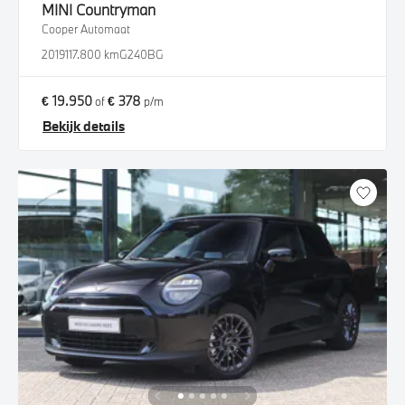
MINI
Countryman
Cooper Automaat
2019
117.800 km
G240BG
€ 19.950
€ 378
of
p/m
Bekijk details