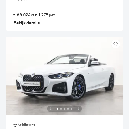
2026
1 km
€ 69.024
€ 1.275
of
p/m
Bekijk details
Veldhoven