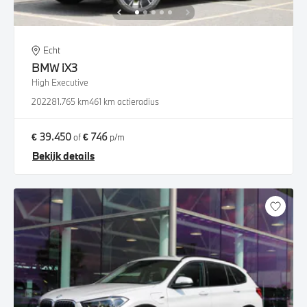
Echt
BMW
iX3
High Executive
2022
81.765 km
461 km actieradius
€ 39.450
€ 746
of
p/m
Bekijk details