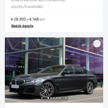
sDrive18i Executive Sport Line Automaat
2022
106.751 km
R149BD
€ 28.950
€ 548
of
p/m
Bekijk details