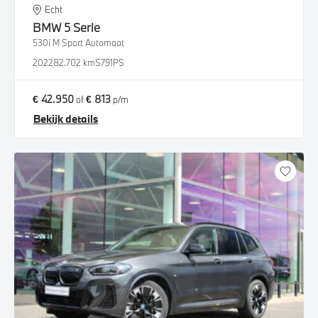
Echt
BMW
5 Serie
530i M Sport Automaat
2022
82.702 km
S791PS
€ 42.950
€ 813
of
p/m
Bekijk details