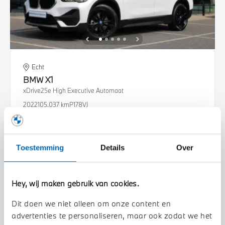
Echt
BMW
X1
xDrive25e High Executive Automaat
2022
105.037 km
P178VJ
€ 26.950
€ 510
of
p/m
Bekijk details
Toestemming
Details
Over
Hey, wij maken gebruik van cookies.
Dit doen we niet alleen om onze content en
advertenties te personaliseren, maar ook zodat we het