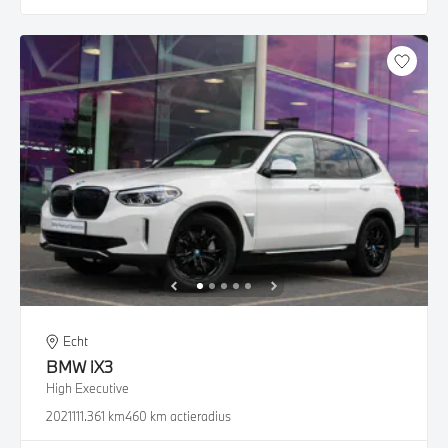
Echt
BMW
iX3
High Executive
2021
111.361 km
460 km actieradius