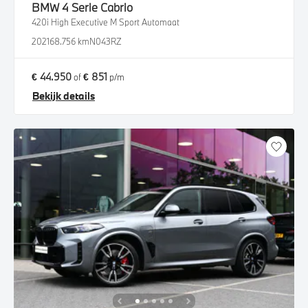
BMW
4 Serie Cabrio
420i High Executive M Sport Automaat
2021
68.756 km
N043RZ
€ 44.950
€ 851
of
p/m
Bekijk details