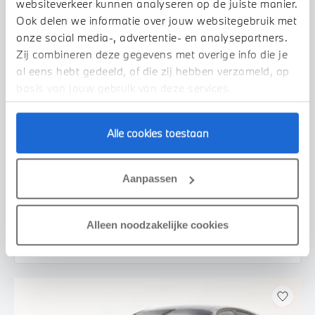
websiteverkeer kunnen analyseren op de juiste manier.
Ook delen we informatie over jouw websitegebruik met
onze social media-, advertentie- en analysepartners.
Zij combineren deze gegevens met overige info die je
al eens hebt gedeeld, of die zij hebben verzameld, op
basis van jouw gebruik van deze services.
Alle cookies toestaan
Veldhoven
MINI
Clubman
Chili Automaat
Aanpassen
2020
94.147 km
J265LD
€ 22.950
€ 434
Alleen noodzakelijke cookies
of
p/m
Bekijk details