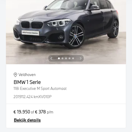
Veldhoven
BMW
1 Serie
118i Executive M Sport Automaat
2019
112.424 km
XV010P
€ 19.950
€ 378
of
p/m
Bekijk details