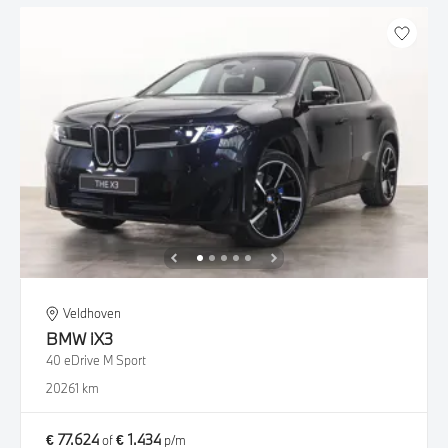
Veldhoven
BMW
iX3
40 eDrive M Sport
2026
1 km
€ 77.624
€ 1.434
of
p/m