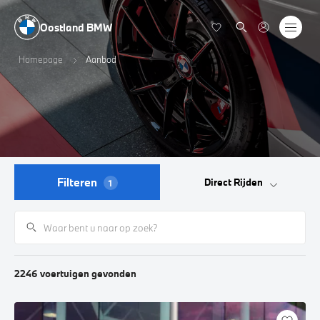
Oostland BMW
Homepage
Aanbod
Filteren
Direct Rijden
1
2246
voertuigen
gevonden