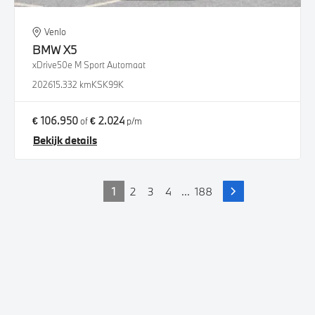
Venlo
BMW
X5
xDrive50e M Sport Automaat
2026
15.332 km
KSK99K
€ 106.950
€ 2.024
of
p/m
Bekijk details
1
2
3
4
...
188