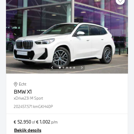
Echt
BMW
X1
xDrive23i M Sport
2024
57.571 km
GKH40P
€ 52.950
€ 1.002
of
p/m
Bekijk details