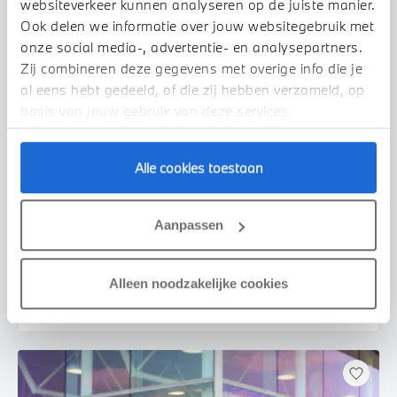
websiteverkeer kunnen analyseren op de juiste manier.
Ook delen we informatie over jouw websitegebruik met
onze social media-, advertentie- en analysepartners.
Zij combineren deze gegevens met overige info die je
al eens hebt gedeeld, of die zij hebben verzameld, op
basis van jouw gebruik van deze services.
Alle cookies toestaan
Helmond
BMW
X1
sDrive20i High Executive xLine Automaat
Aanpassen
2019
104.611 km
XX278D
€ 27.950
€ 529
Alleen noodzakelijke cookies
of
p/m
Bekijk details