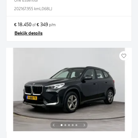
One Essential
2021
67.955 km
L068LJ
€ 18.450
€ 349
of
p/m
Bekijk details