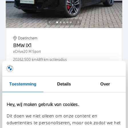
Doetinchem
BMW
iX1
eDrive20 M Sport
2026
2.500 km
489 km actieradius
€ 61.447
€ 1.163
of
p/m
Bekijk details
Toestemming
Details
Over
Hey, wij maken gebruik van cookies.
Dit doen we niet alleen om onze content en
advertenties te personaliseren, maar ook zodat we het