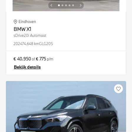
Eindhoven
BMW
X1
sDrive20i Automaat
2024
74.648 km
GLG20S
€ 40.950
€ 775
of
p/m
Bekijk details