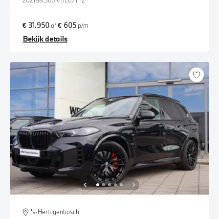
2021
88.366 km
L071HZ
€ 31.950
€ 605
of
p/m
Bekijk details
's-Hertogenbosch