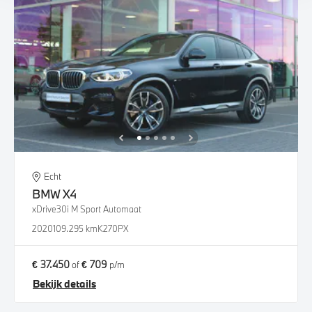
Echt
BMW
X4
xDrive30i M Sport Automaat
2020
109.295 km
K270PX
€ 37.450
€ 709
of
p/m
Bekijk details