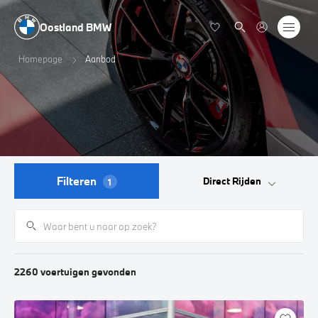
Oostland BMW
Homepage
Aanbod
Filteren
Direct Rijden
1
2260
voertuigen
gevonden