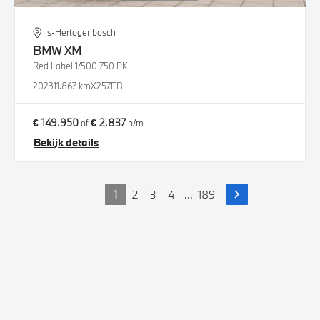
's-Hertogenbosch
BMW
XM
Red Label 1/500 750 PK
2023
11.867 km
X257FB
€ 149.950
€ 2.837
of
p/m
Bekijk details
1
2
3
4
...
189