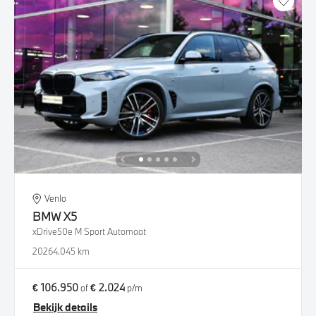
Venlo
BMW
X5
xDrive50e M Sport Automaat
2026
4.045 km
€ 106.950
€ 2.024
of
p/m
Bekijk details