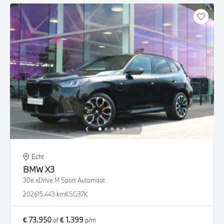
Echt
BMW
X3
30e xDrive M Sport Automaat
2026
15.443 km
KSG37K
€ 73.950
€ 1.399
of
p/m