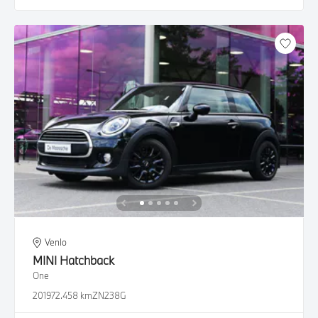
Venlo
MINI
Hatchback
One
2019
72.458 km
ZN238G