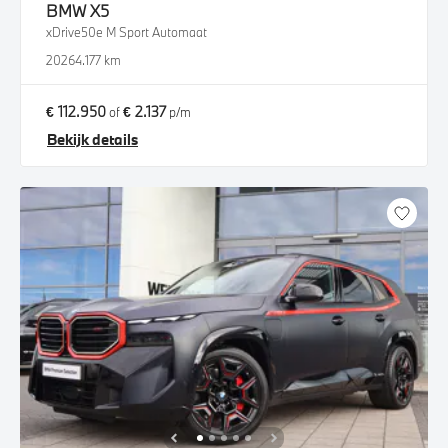
BMW
X5
xDrive50e M Sport Automaat
2026
4.177 km
€ 112.950
€ 2.137
of
p/m
Bekijk details