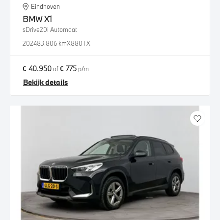
Eindhoven
BMW
X1
sDrive20i Automaat
2024
83.806 km
X880TX
€ 40.950
€ 775
of
p/m
Bekijk details