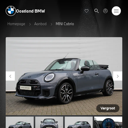
Oostland BMW
Homepage
Aanbod
MINI Cabrio
Vergroot