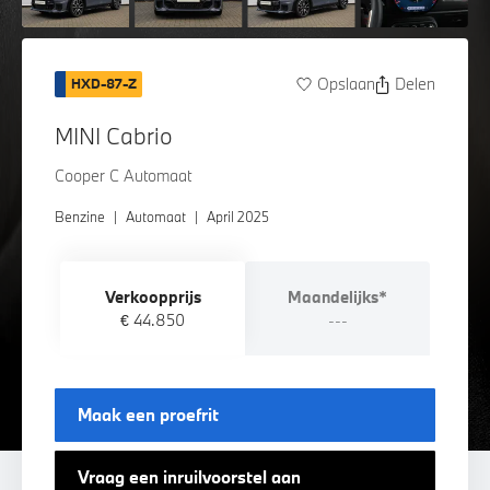
Opslaan
Delen
HXD-87-Z
MINI Cabrio
Cooper C Automaat
Benzine
|
Automaat
|
April 2025
Verkoopprijs
Maandelijks*
€ 44.850
---
Maak een proefrit
Vraag een inruilvoorstel aan