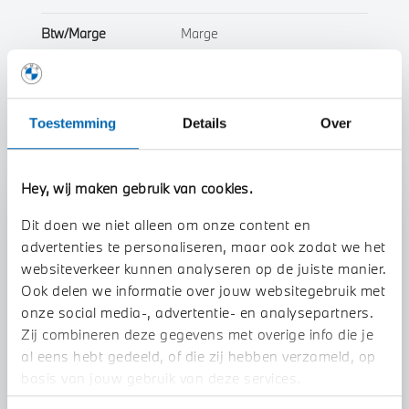
Btw/Marge
Marge
Toon alle eigenschappen
Toestemming
Details
Over
Hey, wij maken gebruik van cookies.
Stap 1 van 3
Dit doen we niet alleen om onze content en
Uw auto inruilen?
advertenties te personaliseren, maar ook zodat we het
websiteverkeer kunnen analyseren op de juiste manier.
Ook delen we informatie over jouw websitegebruik met
onze social media-, advertentie- en analysepartners.
Zij combineren deze gegevens met overige info die je
al eens hebt gedeeld, of die zij hebben verzameld, op
basis van jouw gebruik van deze services.