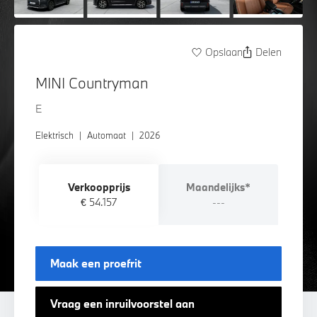
Opslaan
Delen
MINI Countryman
E
Elektrisch
|
Automaat
|
2026
Verkoopprijs
Maandelijks*
€ 54.157
---
Maak een proefrit
Vraag een inruilvoorstel aan