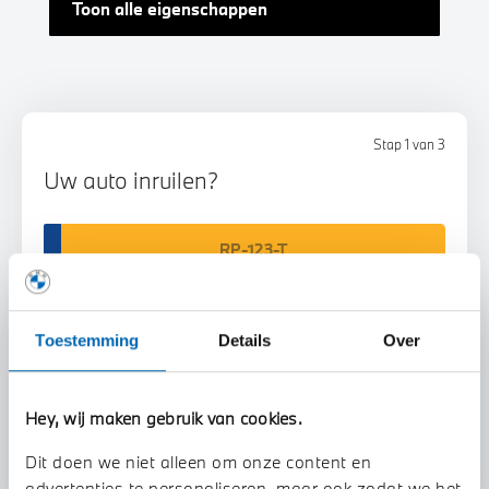
Toon alle eigenschappen
Stap 1 van 3
Uw auto inruilen?
Toestemming
Details
Over
Voorstel aanvragen
Hey, wij maken gebruik van cookies.
Dit doen we niet alleen om onze content en
U vertelt meer over uw auto
advertenties te personaliseren, maar ook zodat we het