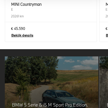
MINI
Countryman
M
E
E
2026
1 km
2
€ 45.590
€
Bekijk details
B
BMW 5 Serie & i5 M Sport Pro Edition.