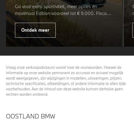
Ga voor extra sportiviteit, meer opties én
maximaal Edition-voordeel tot € 9.000. Fiscaal
leverbaar vanaf € 75.347. Met de BMW 5 Serie
& i5 M Sport Pro Edition kiest u voor een rijk
Ontdek meer
uitgeruste uitvoering waarin juist de details het
verschil maken. De details die ervoor zorgen dat
u nog één keer omkijkt voordat u verder loopt.
Vraag onze verkoopadviseurs vooraf naar de voorwaarden. Hoewel de
informatie op onze website permanent zo accuraat en actueel mogelijk
wordt weergegeven, zijn wijzigingen in modellen, uitvoeringen, prijzen,
technische specificaties, afbeeldingen, of andere informatie te allen tijde
voorbehouden. Aan de inhoud van deze website kunnen derhalve geen
rechten worden ontleend.
OOSTLAND BMW