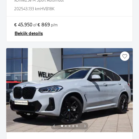
xDrive25e M Sport Automaat
2025
43.133 km
HVB18K
€ 45.950
€ 869
of
p/m
Bekijk details