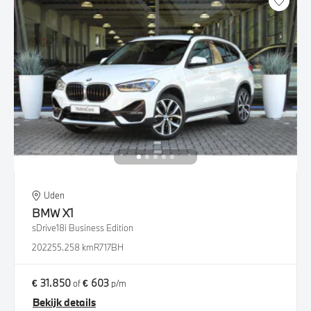
Uden
BMW
X1
sDrive18i Business Edition
2022
55.258 km
R717BH
€ 31.850
€ 603
of
p/m
Bekijk details