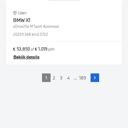
Uden
BMW
X1
xDrive25e M Sport Automaat
2025
11.568 km
JLS72Z
€ 53.850
€ 1.019
of
p/m
Bekijk details
1
2
3
4
...
189