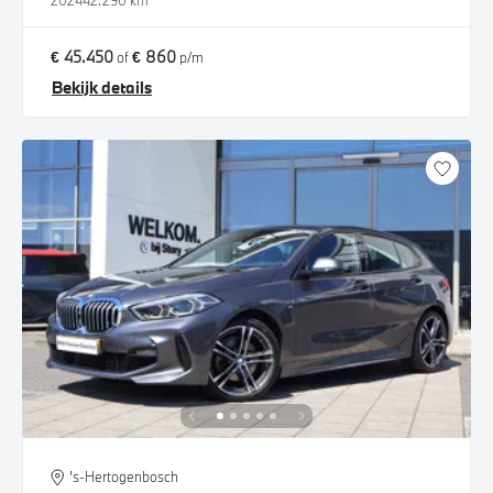
2024
42.290 km
€ 45.450
€ 860
of
p/m
Bekijk details
's-Hertogenbosch