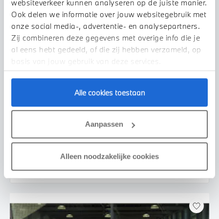
websiteverkeer kunnen analyseren op de juiste manier.
Ook delen we informatie over jouw websitegebruik met
onze social media-, advertentie- en analysepartners.
Zij combineren deze gegevens met overige info die je
al eens hebt gedeeld, of die zij hebben verzameld, op
basis van jouw gebruik van deze services.
Alle cookies toestaan
Uden
BMW
iX2
xDrive30 M Sport
Aanpassen
2026
2.500 km
455 km actieradius
€ 69.950
€ 1.324
Alleen noodzakelijke cookies
of
p/m
Bekijk details