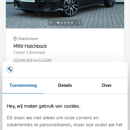
Doetinchem
MINI
Hatchback
Cooper S Automaat
2024
18.306 km
GLG69S
€ 36.950
€ 699
of
p/m
Bekijk details
Toestemming
Details
Over
Hey, wij maken gebruik van cookies.
Dit doen we niet alleen om onze content en
advertenties te personaliseren, maar ook zodat we het