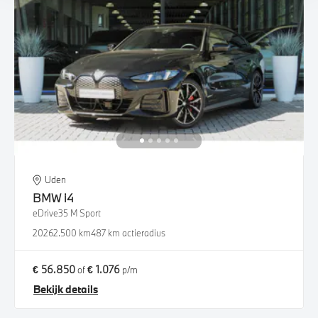
Uden
BMW
i4
eDrive35 M Sport
2026
2.500 km
487 km actieradius
€ 56.850
€ 1.076
of
p/m
Bekijk details