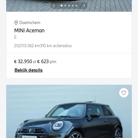
Doetinchem
MINI
Aceman
E
2025
13.362 km
310 km actieradius
€ 32.950
€ 623
of
p/m
Bekijk details