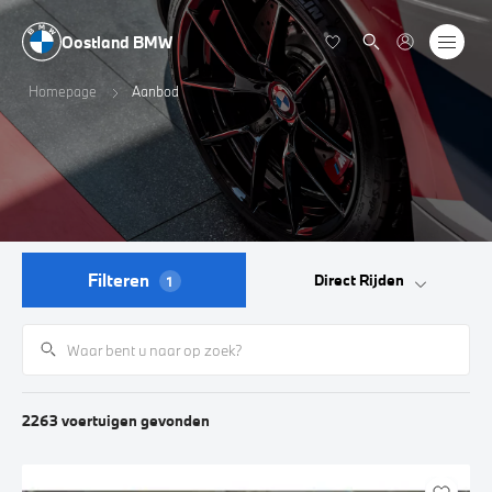
Oostland BMW
Homepage
Aanbod
Filteren
Direct Rijden
1
2263
voertuigen
gevonden