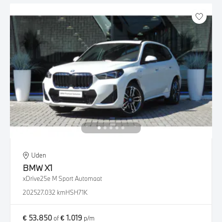
Uden
BMW
X1
xDrive25e M Sport Automaat
2025
27.032 km
HSH71K
€ 53.850
€ 1.019
of
p/m