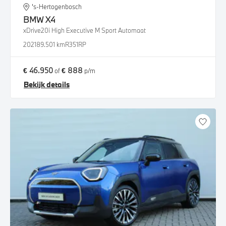
's-Hertogenbosch
BMW
X4
xDrive20i High Executive M Sport Automaat
2021
89.501 km
R351RP
€ 46.950
€ 888
of
p/m
Bekijk details