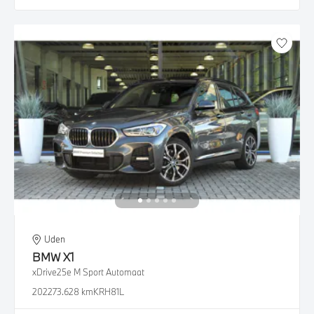
Uden
BMW
X1
xDrive25e M Sport Automaat
2022
73.628 km
KRH81L