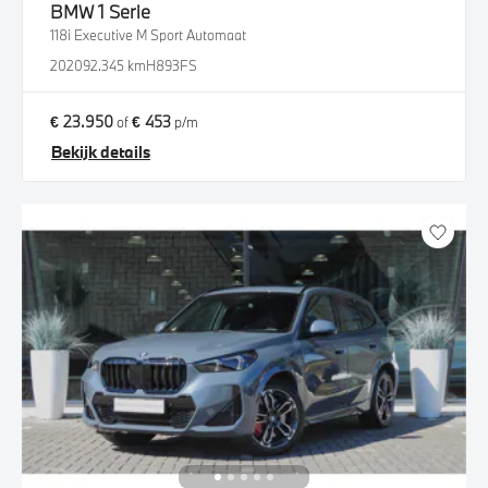
BMW
1 Serie
118i Executive M Sport Automaat
2020
92.345 km
H893FS
€ 23.950
€ 453
of
p/m
Bekijk details