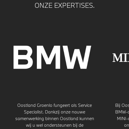
ONZE EXPERTISES.
Oostland Groenlo fungeert als Service
Bij Oos
Specialist. Dankzij onze nauwe
BMW-oc
samenwerking binnen Oostland kunnen
MINI-
wij u wel ondersteunen bij de
on