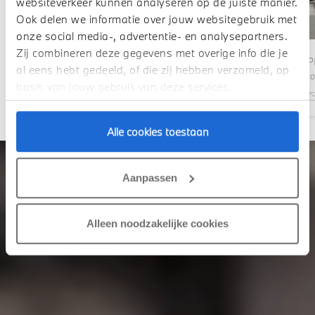
websiteverkeer kunnen analyseren op de juiste manier.
Ook delen we informatie over jouw websitegebruik met
onze social media-, advertentie- en analysepartners.
Zij combineren deze gegevens met overige info die je
HARRY STORTELERS
JAS
al eens hebt gedeeld, of die zij hebben verzameld, op
Directeur
Verkoo
basis van jouw gebruik van deze services.
Alle cookies toestaan
Aanpassen
Alleen noodzakelijke cookies