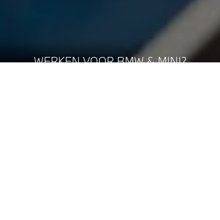
WERKEN VOOR BMW & MINI?
DAT DOE JE BIJ OOSTLAND GROENLO.
BEKIJK ONZE VACATURES