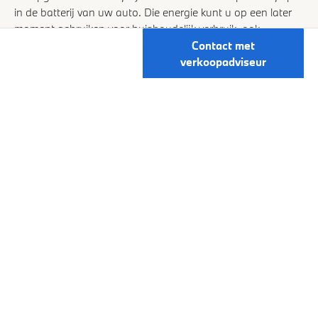
in de batterij van uw auto. Die energie kunt u op een later
moment gebruiken voor huishoudelijk verbruik, ook
wanneer het elektriciteitsnet duurder of minder beschikbaar
Contact met
is. Zo wordt uw BMW een slimme energiepartner thuis.
verkoopadviseur
Vehicle to Grid (V2G)
Vehicle to Load (V2L)
VEELGESTELDE VRAGEN OVER DE
NIEUWE BMW i3 SEDAN.
Wanneer is de nieuwe BMW i3 Sedan te
bestellen?