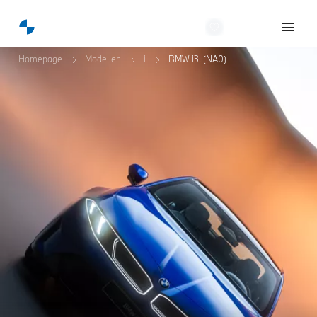
Oostland BMW
Homepage
Modellen
i
BMW i3. (NA0)