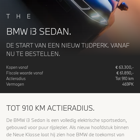
THE
BMW i3 SEDAN.
DE START VAN EEN NIEUW TIJDPERK. VANAF
NU TE BESTELLEN.
Kopen vanaf
€
63.300
,-
Fiscale waarde vanaf
€
61.890
,-
Actieradius
Tot
910
km
Vermogen
469
PK
TOT 910 KM ACTIERADIUS.
De BMW i3 Sedan is een volledig elektrische sportsedan,
gebouwd voor puur rijplezier. Als nieuw hoofdstuk binnen
de Neue Klasse laat hij zien hoe BMW de toekomst van