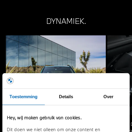
DYNAMIEK.
Toestemming
Details
Over
Hey, wij maken gebruik van cookies.
De 8-traps M Steptronic Sport
Dit doen we niet alleen om onze content en
transmissie met Drivelogic biedt veel
benzi