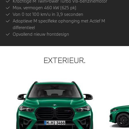
Krachtige M TwinPower Turbo V8-benzinemotor
Max. vermogen 460 kW (625 pk)
Van 0 tot 100 km/u in 3,9 seconden
Adaptieve M specifieke ophanging met Actief M
differentieel
Opvallend nieuw frontdesign
EXTERIEUR.