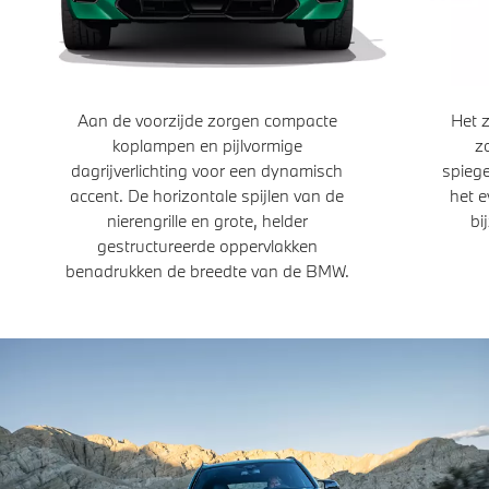
Aan de voorzijde zorgen compacte
Het z
koplampen en pijlvormige
z
dagrijverlichting voor een dynamisch
spieg
accent. De horizontale spijlen van de
het 
nierengrille en grote, helder
bi
gestructureerde oppervlakken
benadrukken de breedte van de BMW.