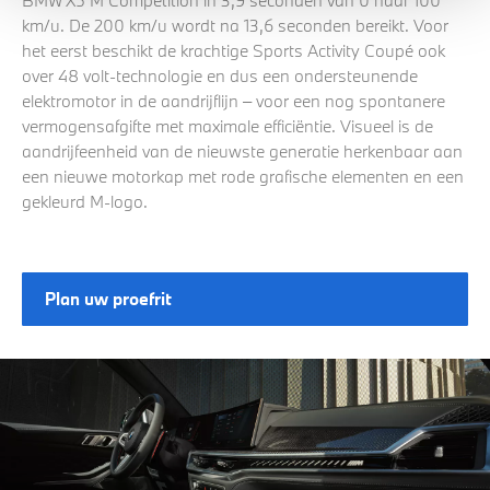
BMW X5 M Competition in 3,9 seconden van 0 naar 100
km/u. De 200 km/u wordt na 13,6 seconden bereikt. Voor
het eerst beschikt de krachtige Sports Activity Coupé ook
over 48 volt-technologie en dus een ondersteunende
elektromotor in de aandrijflijn – voor een nog spontanere
vermogensafgifte met maximale efficiëntie. Visueel is de
aandrijfeenheid van de nieuwste generatie herkenbaar aan
een nieuwe motorkap met rode grafische elementen en een
gekleurd M-logo.
Plan uw proefrit