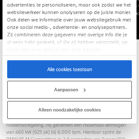
advertenties te personaliseren, maar ook zodat we het
schakelopties: van uiterst sportief tot
laat u 
websiteverkeer kunnen analyseren op de juiste manier.
zeer comfortabel, handmatig of
verm
Ook delen we informatie over jouw websitegebruik met
automatisch.
onze social media-, advertentie- en analysepartners.
Zij combineren deze gegevens met overige info die je
al eens hebt gedeeld, of die zij hebben verzameld, op
basis van jouw gebruik van deze services.
460Kw (625pk)
De nieuw ontwikkelde M TwinPower Turbo V8 van de BMW
Alle cookies toestaan
X5 M Competition is een krachtige motor die indruk maakt
met een efficiënte vermogensafgifte en een sportief geluid.
Naast de twee turbochargers met indirecte
Aanpassen
inlaatluchtkoeling die zich tussen de cilinderbanken
bevinden, omvat de 4,4-liter krachtbron ook High Precision
Alleen noodzakelijke cookies
Injection directe benzine-injectie, VALVETRONIC variabele
kleptiming en dubbele VANOS continu variabele
nokkenasregeling. Hij genereert een maximaal vermogen
van 460 kW (625 pk) bij 6.000 tpm. Hierdoor sprint de