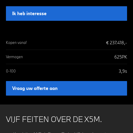
Ik heb interesse
€
237.418
,-
Kopen vanaf
625
PK
Vermogen
3,9
s
0-100
Vraag uw offerte aan
VIJF FEITEN OVER DE X5M.