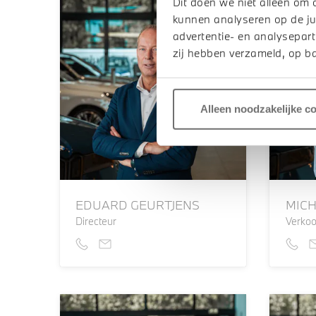
Dit doen we niet alleen om 
kunnen analyseren op de ju
advertentie- en analysepart
zij hebben verzameld, op ba
Alleen noodzakelijke c
EDUARD GEURTJENS
MICH
Directeur
Verkoo