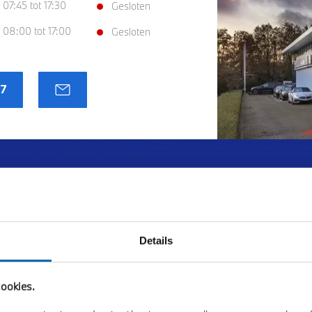
07:45 tot 17:30
Gesloten
08:00 tot 17:00
Gesloten
07
Details
TINCHEM.
ookies.