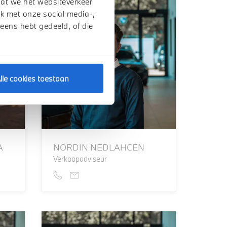
dat we het websiteverkeer
k met onze social media-,
 eens hebt gedeeld, of die
lle cookies toestaan
A
NORDIN NEDLAHCEN
Verkoopadviseur