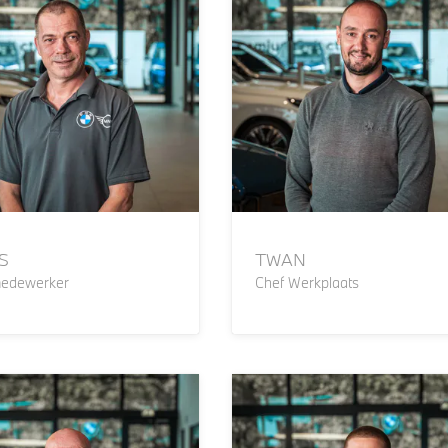
S
TWAN
medewerker
Chef Werkplaats