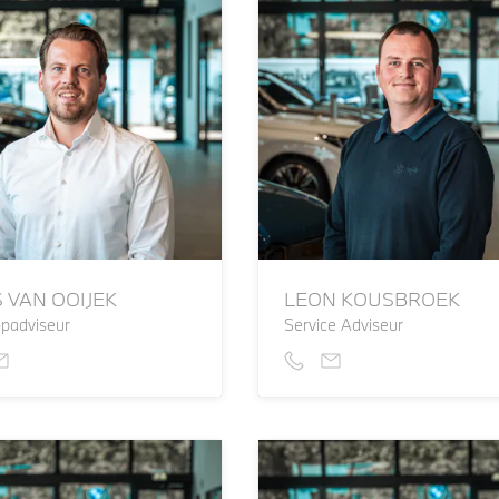
S VAN OOIJEK
LEON KOUSBROEK
padviseur
Service Adviseur