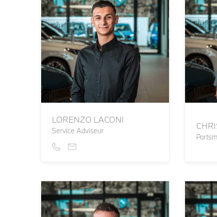
LORENZO LACONI
CHRI
Service Adviseur
Parts