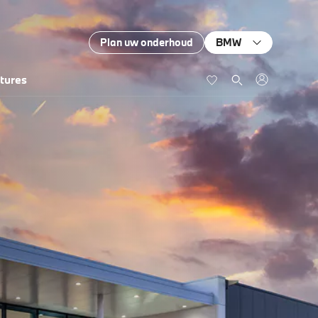
Plan uw onderhoud
BMW
tures