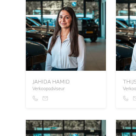
JAHIDA HAMID
THIJ
Verkoopadviseur
Verkoo