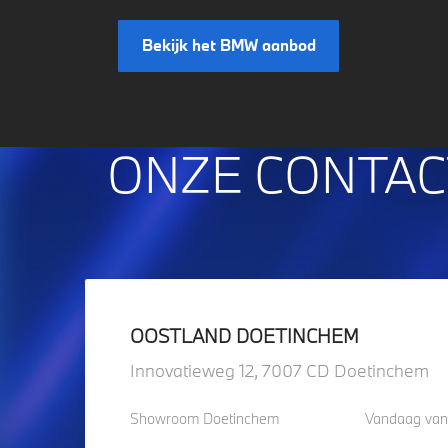
Bekijk het BMW aanbod
ONZE CONTAC
OOSTLAND DOETINCHEM
Innovatieweg 12, 7007 CD Doetinchem
Showroom Doetinchem
Vandaag van