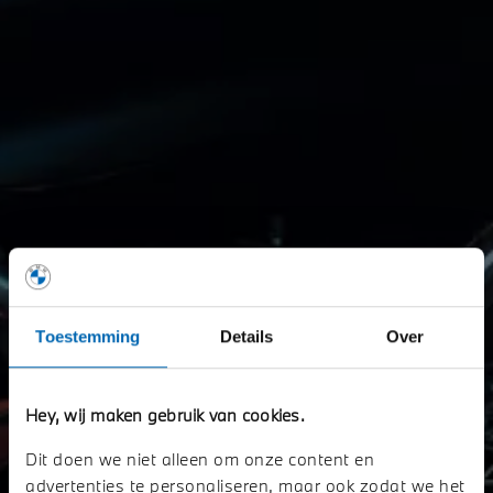
Toestemming
Details
Over
Hey, wij maken gebruik van cookies.
Dit doen we niet alleen om onze content en
TRANSPORTOPLOSSINGEN.
advertenties te personaliseren, maar ook zodat we het