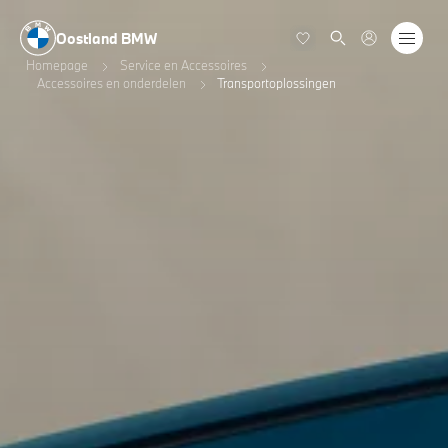
Oostland BMW
Homepage
Service en Accessoires
Accessoires en onderdelen
Transportoplossingen