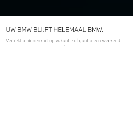
UW BMW BLIJFT HELEMAAL BMW.
Vertrekt u binnenkort op vakantie of gaat u een weekend
weg? Kies dan voor het comfort van Originele BMW
Transportsystemen. Deze zijn speciaal ontworpen om op
comfortabele en veilige wijze al uw bagage te kunnen
vervoeren.
Door het gebruik van Originele BMW Onderdelen bent u er
zeker van dat alles precies past en helemaal voldoet aan de
hoge eisen van BMW. Zo blijven topkwaliteit en optimale
veiligheid altijd gewaarborgd, en u bent verzekerd van 24
maanden fabrieksgarantie.
Contact met een verkoopadviseur