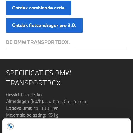
Ontdek combinatie actie
Ontdek fietsendrager pro 3.0.
DE BMW TRANSPORTBOX.
SPECIFICATIES BMW
TRANSPORTBOX.
Gewicht
: ca. 13 kg
Afmetingen (l/b/h)
: ca. 155 x 65 x 55 cm
Laadvolume
: ca. 300 liter
Maximale belasting
: 45 kg
Maximale snelheid met transportbox
: 160 km/u
Geschiktheid trekhaak: alle BMW-voertuigen met ECE-