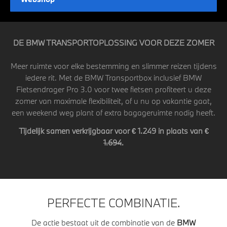
DE BMW TRANSPORTOPLOSSING VOOR DEZE ZOMER
Meer ruimte voor elke bestemming en slimmer reizen tijdens
iedere rit. Met de BMW Transportbox inclusief BMW
Fietsendrager Pro 3.0 voor twee fietsen profiteert u deze
zomer van maximale flexibiliteit, of u nu op vakantie gaat,
een weekend weg plant of extra bagageruimte nodig heeft.
Tijdelijk samen verkrijgbaar voor € 1.249 in plaats van €
1.694
.
PERFECTE COMBINATIE.
De actie bestaat uit de combinatie van de
BMW