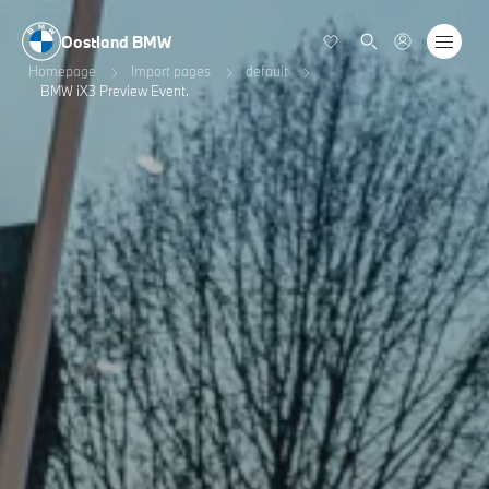
Oostland BMW
Homepage
Import pages
default
BMW iX3 Preview Event.