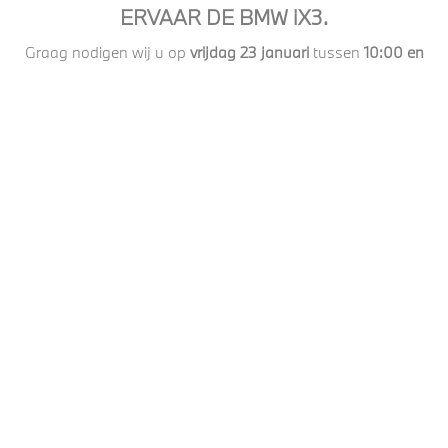
ERVAAR DE BMW iX3.
Graag nodigen wij u op
vrijdag 23 januari
tussen
10:00 en
18:00
uit in onze showroom in
Doetinchem
óf op
zaterdag
24 januari
tussen
10:00 en 17:00
in onze showroom in
Almelo
voor een exclusieve preview van de nieuwe BMW
iX3. In alle rust kunt u dit volledig elektrische model van
dichtbij bekijken, nog vóór de officiële introductie op 7
maart.
U krijgt de gelegenheid om kennis te maken met het design,
de nieuwste technologieën en de afwerking van de BMW
iX3. Onze collega's zijn aanwezig voor toelichting en om
uw vragen te beantwoorden.
Hopelijk zien we u dan!