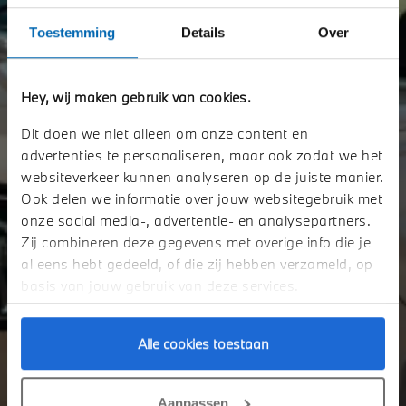
Toestemming
Details
Over
Hey, wij maken gebruik van cookies.
Dit doen we niet alleen om onze content en
EXCLUSIEVE PREVIEW - DE NIEUWE
advertenties te personaliseren, maar ook zodat we het
BMW iX3.
websiteverkeer kunnen analyseren op de juiste manier.
Ook delen we informatie over jouw websitegebruik met
U bent op vrijdag 23 januari en zaterdag 24 januari van harte welkom in
onze social media-, advertentie- en analysepartners.
onze showrooms voor een exclusieve preview van de nieuwe BMW iX3.
Zij combineren deze gegevens met overige info die je
al eens hebt gedeeld, of die zij hebben verzameld, op
basis van jouw gebruik van deze services.
Alle cookies toestaan
Aanpassen