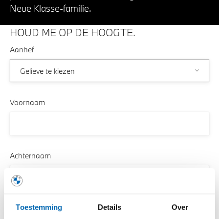
Neue Klasse-familie.
HOUD ME OP DE HOOGTE.
Aanhef
Voornaam
Achternaam
Toestemming
Details
Over
Telefoonnummer