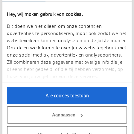
Hey, wij maken gebruik van cookies.
E-mail adres
Dit doen we niet alleen om onze content en
advertenties te personaliseren, maar ook zodat we het
websiteverkeer kunnen analyseren op de juiste manier.
Ook delen we informatie over jouw websitegebruik met
onze social media-, advertentie- en analysepartners.
Vestiging
Zij combineren deze gegevens met overige info die je
al eens hebt gedeeld, of die zij hebben verzameld, op
basis van jouw gebruik van deze services.
Ik wil op de hoogte gehouden over model:
Alle cookies toestaan
Meerdere opties mogelijk.
Aanpassen
Nieuwe BMW I3 Sedan & Touring
Nieuwe BMW IX5