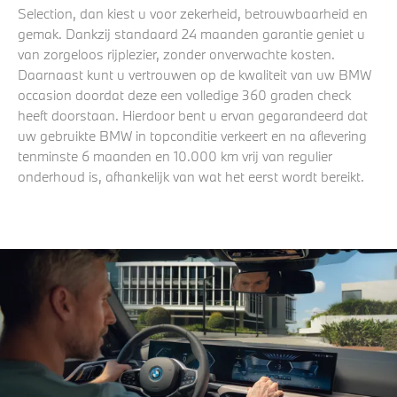
Selection, dan kiest u voor zekerheid, betrouwbaarheid en
gemak. Dankzij standaard 24 maanden garantie geniet u
van zorgeloos rijplezier, zonder onverwachte kosten.
Daarnaast kunt u vertrouwen op de kwaliteit van uw BMW
occasion doordat deze een volledige 360 graden check
heeft doorstaan. Hierdoor bent u ervan gegarandeerd dat
uw gebruikte BMW in topconditie verkeert en na aflevering
tenminste 6 maanden en 10.000 km vrij van regulier
onderhoud is, afhankelijk van wat het eerst wordt bereikt.