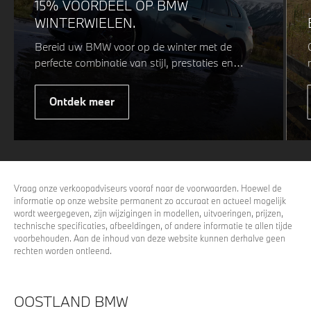
15% VOORDEEL OP BMW
WINTERWIELEN.
Bereid uw BMW voor op de winter met de
perfecte combinatie van stijl, prestaties en
veiligheid. Of u nu kiest voor een sportieve of
elegante look, onze winterwielen zijn
Ontdek meer
ontworpen om uw rijervaring te optimaliseren,
zelfs in de meest uitdagende
weersomstandigheden. Profiteer nu van
15%
voordeel.
Vraag onze verkoopadviseurs vooraf naar de voorwaarden. Hoewel de
informatie op onze website permanent zo accuraat en actueel mogelijk
wordt weergegeven, zijn wijzigingen in modellen, uitvoeringen, prijzen,
technische specificaties, afbeeldingen, of andere informatie te allen tijde
voorbehouden. Aan de inhoud van deze website kunnen derhalve geen
rechten worden ontleend.
OOSTLAND BMW