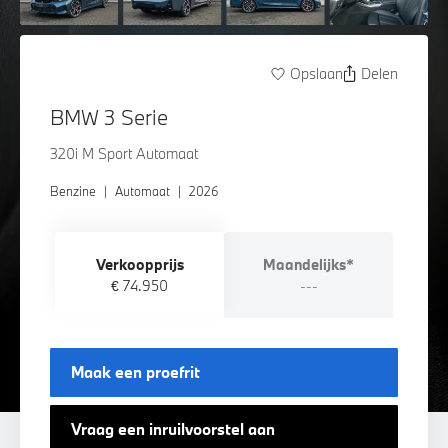
Opslaan
Delen
BMW 3 Serie
320i M Sport Automaat
Benzine
|
Automaat
|
2026
Verkoopprijs
Maandelijks*
€ 74.950
---
Maak een proefrit
Vraag een inruilvoorstel aan