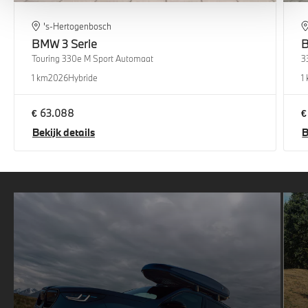
's-Hertogenbosch
BMW
3 Serie
Touring 330e M Sport Automaat
3
1 km
2026
Hybride
1
€ 63.088
€
Bekijk details
B