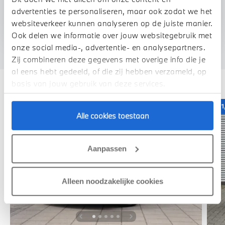
advertenties te personaliseren, maar ook zodat we het
U vertelt meer over uw auto
websiteverkeer kunnen analyseren op de juiste manier.
We verrekenen de waarde van uw auto
Ook delen we informatie over jouw websitegebruik met
onze social media-, advertentie- en analysepartners.
Zij combineren deze gegevens met overige info die je
al eens hebt gedeeld, of die zij hebben verzameld, op
Deze zijn vergelijkbaar
basis van jouw gebruik van deze services.
1,99% renteactie
1
Alle cookies toestaan
Aanpassen
Alleen noodzakelijke cookies