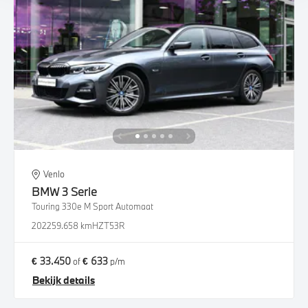
Venlo
BMW
3 Serie
Touring 330e M Sport Automaat
2022
59.658 km
HZT53R
€ 33.450
€ 633
of
p/m
Bekijk details