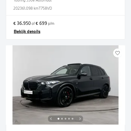
Touring 330e Automaat
2023
61.098 km
T758VD
€ 36.950
€ 699
of
p/m
Bekijk details