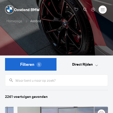
Oostland BMW
Homepage
Aanbod
Filteren
Direct Rijden
1
2261
voertuigen
gevonden