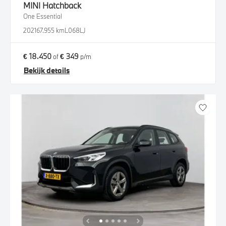
MINI
Hatchback
One Essential
2021
67.955 km
L068LJ
€ 18.450
€ 349
of
p/m
Bekijk details