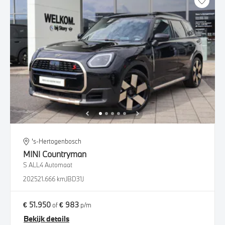
's-Hertogenbosch
MINI
Countryman
S ALL4 Automaat
2025
21.666 km
JBD31J
€ 51.950
€ 983
of
p/m
Bekijk details