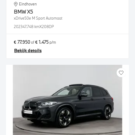
Eindhoven
BMW
X5
xDrive50e M Sport Automaat
2023
47.748 km
X208DP
€ 77.950
€ 1.475
of
p/m
Bekijk details