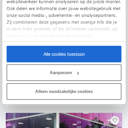
websiteverkeer kunnen analyseren op de juiste manier.
Ook delen we informatie over jouw websitegebruik met
onze social media-, advertentie- en analysepartners.
Zij combineren deze gegevens met overige info die je
al eens hebt gedeeld, of die zij hebben verzameld, op
basis van jouw gebruik van deze services.
Alle cookies toestaan
Venlo
BMW
3 Serie
330i Executive Automaat
Aanpassen
2019
75.171 km
XZ437Z
€ 33.450
€ 633
Alleen noodzakelijke cookies
of
p/m
Bekijk details