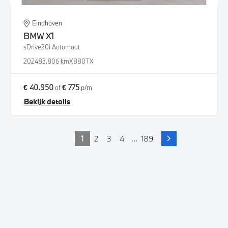
Eindhoven
BMW
X1
sDrive20i Automaat
2024
83.806 km
X880TX
€ 40.950
€ 775
of
p/m
Bekijk details
1
2
3
4
...
189