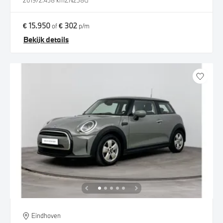
2019
72.458 km
ZN238G
€ 15.950
€ 302
of
p/m
Bekijk details
Eindhoven