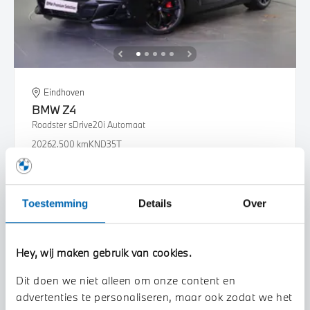
Eindhoven
BMW
Z4
Roadster sDrive20i Automaat
2026
2.500 km
KND35T
€ 88.216
€ 1.669
of
p/m
Bekijk details
Toestemming
Details
Over
Hey, wij maken gebruik van cookies.
Dit doen we niet alleen om onze content en
advertenties te personaliseren, maar ook zodat we het