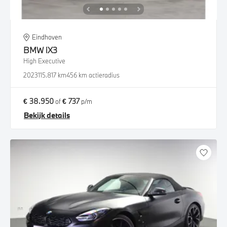
Eindhoven
BMW
iX3
High Executive
2023
115.817 km
456 km actieradius
€ 38.950
€ 737
of
p/m
Bekijk details