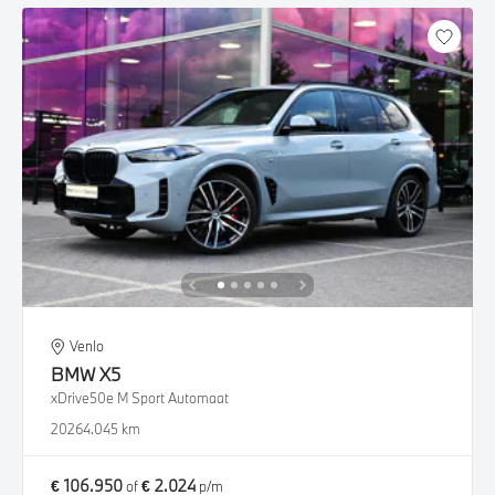
Venlo
BMW
X5
xDrive50e M Sport Automaat
2026
4.045 km
€ 106.950
€ 2.024
of
p/m