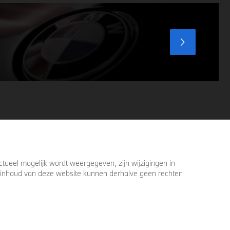
voordat u verder loopt.
ueel mogelijk wordt weergegeven, zijn wijzigingen in
 de inhoud van deze website kunnen derhalve geen rechten