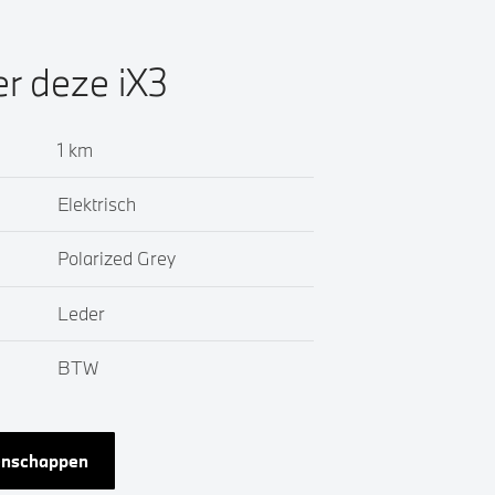
er deze iX3
1 km
Elektrisch
Polarized Grey
Leder
BTW
genschappen