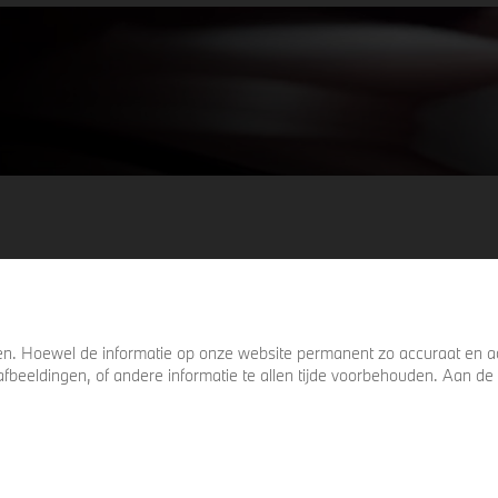
keer omkijkt voordat u verder loopt.
. Hoewel de informatie op onze website permanent zo accuraat en act
s, afbeeldingen, of andere informatie te allen tijde voorbehouden. Aan