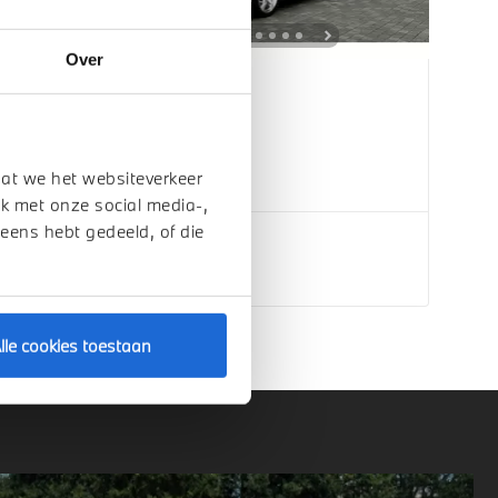
Over
Veldhoven
BMW
iX3
40 eDrive
dat we het websiteverkeer
2026
1 km
k met onze social media-,
 eens hebt gedeeld, of die
€ 63.308
Bekijk details
lle cookies toestaan