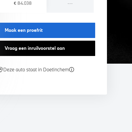
€ 84.038
---
Maak een proefrit
Vraag een inruilvoorstel aan
Deze auto staat in Doetinchem