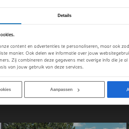
Details
indhoven
Uden
W
iX3
BMW
iX3
ookies.
rive M Sport
40 eDrive
onze content en advertenties te personaliseren, maar ook zo
1 km
2026
1 km
iste manier. Ook delen we informatie over jouw websitegebrui
ners. Zij combineren deze gegevens met overige info die je al
.914
€ 63.308
sis van jouw gebruik van deze services.
jk details
Bekijk details
A
ookies
Aanpassen