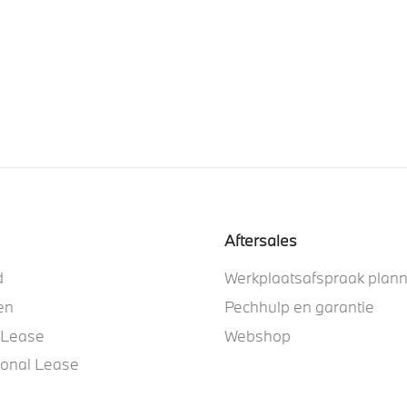
Aftersales
d
Werkplaatsafspraak plan
en
Pechhulp en garantie
 Lease
Webshop
ional Lease