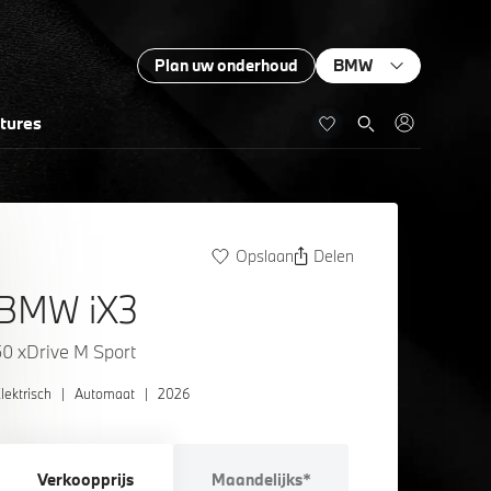
Plan uw onderhoud
BMW
tures
Opslaan
Delen
BMW iX3
50 xDrive M Sport
lektrisch
|
Automaat
|
2026
Verkoopprijs
Maandelijks*