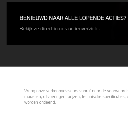
Profiteer nu van
15% voordeel.
BENIEUWD NAAR ALLE LOPENDE ACTIES?
Bekijk ze direct in ons actieoverzicht.
Vraag onze verkoopadviseurs vooraf naar de voorwaarden
modellen, uitvoeringen, prijzen, technische specificatie
worden ontleend.