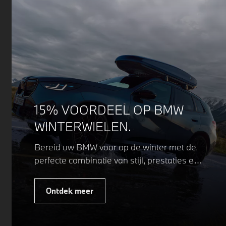
15% VOORDEEL OP BMW
WINTERWIELEN.
Bereid uw BMW voor op de winter met de
perfecte combinatie van stijl, prestaties en
veiligheid. Of u nu kiest voor een sportieve
of elegante look, onze winterwielen zijn
Ontdek meer
ontworpen om uw rijervaring te
optimaliseren, zelfs in de meest
uitdagende weersomstandigheden.