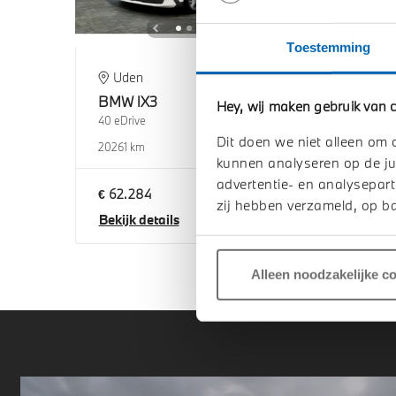
Toestemming
Uden
E
BMW
iX3
BM
Hey, wij maken gebruik van c
40 eDrive
40 eD
Dit doen we niet alleen om 
2026
1 km
2026
kunnen analyseren op de ju
advertentie- en analysepart
€ 62.284
€ 62
zij hebben verzameld, op ba
Bekijk details
Beki
Alleen noodzakelijke c