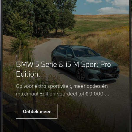
BMW 5 Serie & i5 M Sport Pro
Edition.
Ga voor extra sportiviteit, meer opties én
maximaal Edition-voordeel tot € 9.000.
Fiscaal leverbaar vanaf € 75.347. Met de
BMW 5 Serie & i5 M Sport Pro Edition kiest
Ontdek meer
u voor een rijk uitgeruste uitvoering waarin
juist de details het verschil maken. De
details die ervoor zorgen dat u nog één