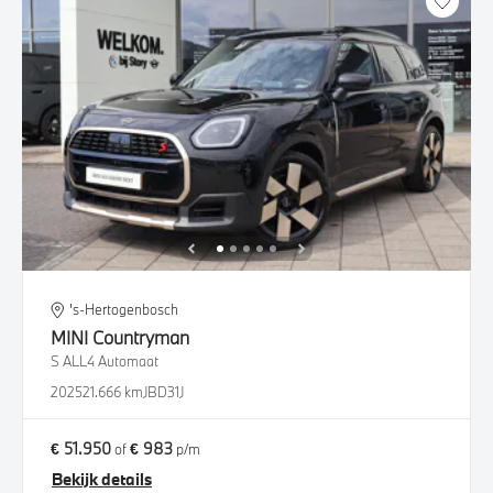
's-Hertogenbosch
MINI
Countryman
S ALL4 Automaat
2025
21.666 km
JBD31J
€ 51.950
€ 983
of
p/m
Bekijk details