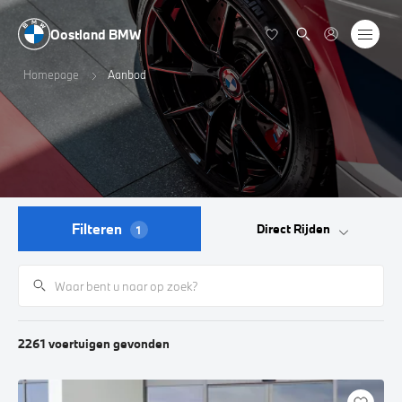
Oostland BMW
Homepage
Aanbod
Filteren
Direct Rijden
1
2261
voertuigen
gevonden