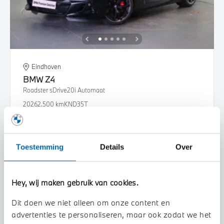
Eindhoven
BMW
Z4
Roadster sDrive20i Automaat
2026
2.500 km
KND35T
€ 88.216
€ 1.669
of
p/m
Bekijk details
Toestemming
Details
Over
Hey, wij maken gebruik van cookies.
Dit doen we niet alleen om onze content en
advertenties te personaliseren, maar ook zodat we het