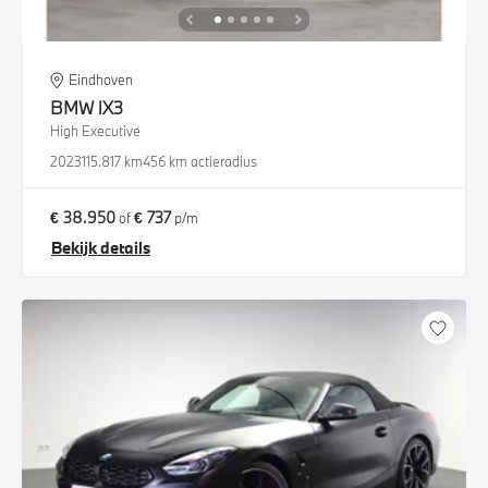
Eindhoven
BMW
iX3
High Executive
2023
115.817 km
456 km actieradius
€ 38.950
€ 737
of
p/m
Bekijk details