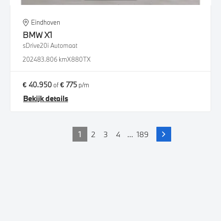
Eindhoven
BMW
X1
sDrive20i Automaat
2024
83.806 km
X880TX
€ 40.950
€ 775
of
p/m
Bekijk details
1
2
3
4
...
189