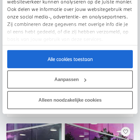
websiteverkeer kunnen analyseren op de juiste manier.
Ook delen we informatie over jouw websitegebruik met
onze social media-, advertentie- en analysepartners.
Zij combineren deze gegevens met overige info die je
al eens hebt gedeeld, of die zij hebben verzameld, op
basis van jouw gebruik van deze services.
Alle cookies toestaan
Venlo
BMW
3 Serie
330i Executive Automaat
Aanpassen
2019
75.171 km
XZ437Z
€ 33.450
€ 633
Alleen noodzakelijke cookies
of
p/m
Bekijk details