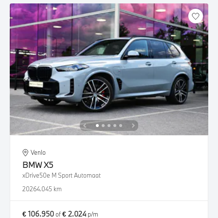
Venlo
BMW
X5
xDrive50e M Sport Automaat
2026
4.045 km
€ 106.950
€ 2.024
of
p/m