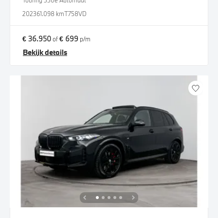
Touring 330e Automaat
2023
61.098 km
T758VD
€ 36.950
€ 699
of
p/m
Bekijk details