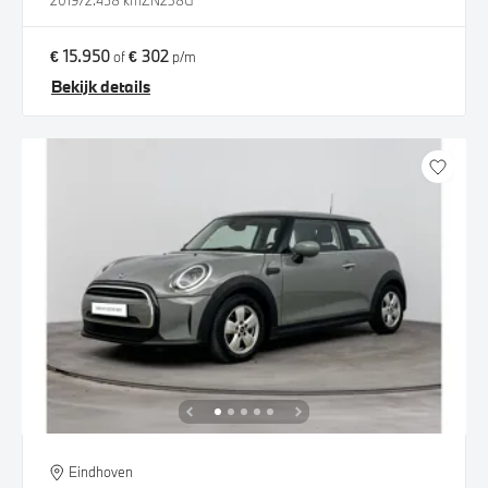
2019
72.458 km
ZN238G
€ 15.950
€ 302
of
p/m
Bekijk details
Eindhoven