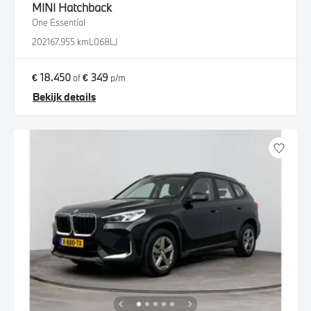
MINI
Hatchback
One Essential
2021
67.955 km
L068LJ
€ 18.450
€ 349
of
p/m
Bekijk details