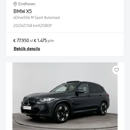
Eindhoven
BMW
X5
xDrive50e M Sport Automaat
2023
47.748 km
X208DP
€ 77.950
€ 1.475
of
p/m
Bekijk details