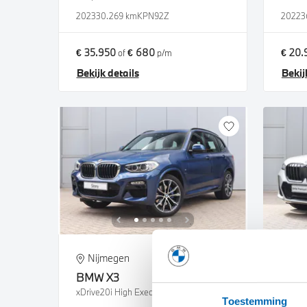
2023
30.269 km
KPN92Z
2022
3
€ 35.950
€ 680
€ 20.
of
p/m
Bekijk details
Bekij
Nijmegen
Ni
BMW
X3
BM
xDrive20i High Executive Automaat
xDrive
Toestemming