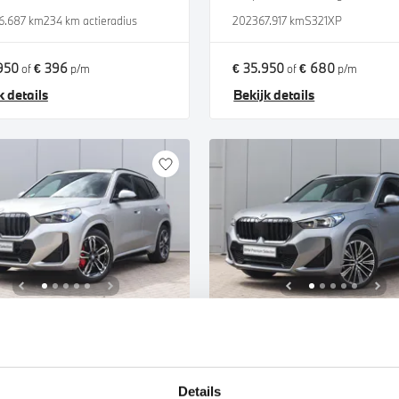
6.687 km
234 km actieradius
2023
67.917 km
S321XP
950
€ 396
€ 35.950
€ 680
of
p/m
of
p/m
k details
Bekijk details
jmegen
Nijmegen
W
X1
BMW
X1
25e M Sport Automaat
xDrive25e M Sport Automaat
Details