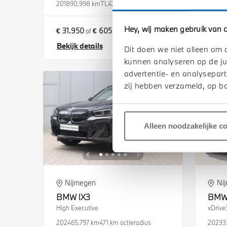
2018
90.998 km
TL476S
2025
1
Hey, wij maken gebruik van c
€ 31.950
€ 605
€ 53.
of
p/m
Bekijk details
Bekij
Dit doen we niet alleen om 
kunnen analyseren op de ju
advertentie- en analysepart
zij hebben verzameld, op ba
Alleen noodzakelijke c
Nijmegen
Ni
BMW
iX3
BM
High Executive
xDrive
2024
65.797 km
471 km actieradius
2023
3