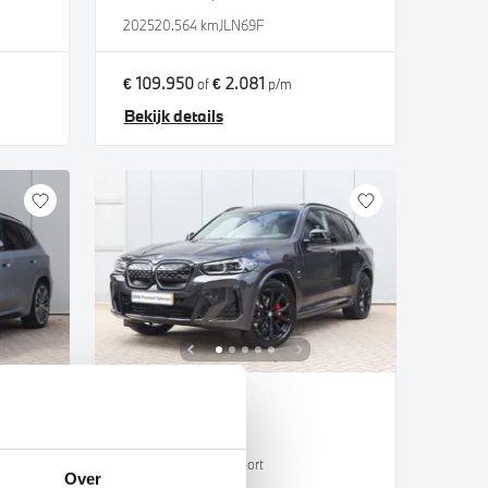
2025
20.564 km
JLN69F
€ 109.950
€ 2.081
of
p/m
Bekijk details
Nijmegen
BMW
iX3
High Executive M Sport
Over