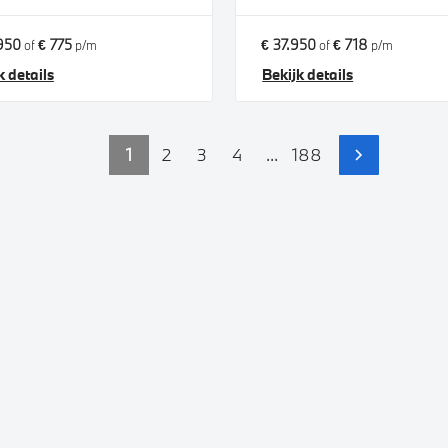
950
€ 775
€ 37.950
€ 718
of
p/m
of
p/m
k details
Bekijk details
1
2
3
4
...
188