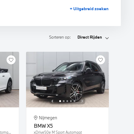
+ Uitgebreid
zoeken
Sorteren op:
Direct Rijden
Nijmegen
BMW
X5
Cooper S JCW Rockingham GT Automaat
xDrive50e M Sport Automaat