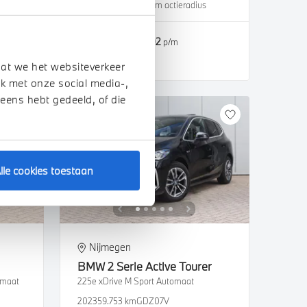
2024
37.222 km
471 km actieradius
€ 52.950
€ 1.002
of
p/m
Bekijk details
dat we het websiteverkeer
k met onze social media-,
 eens hebt gedeeld, of die
lle cookies toestaan
Nijmegen
BMW
2 Serie Active Tourer
omaat
225e xDrive M Sport Automaat
2023
59.753 km
GDZ07V