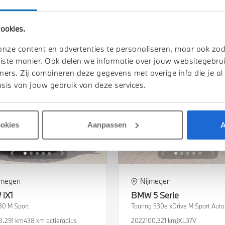
4.231 km
JGJ51B
2023
62.086 km
ookies.
750
€ 1.017
€ 44.500
€ 842
of
p/m
of
p/m
k details
Bekijk details
onze content en advertenties te personaliseren, maar ook zo
iste manier. Ook delen we informatie over jouw websitegebrui
ners. Zij combineren deze gegevens met overige info die je al
sis van jouw gebruik van deze services.
A
ookies
Aanpassen
jmegen
Nijmegen
W
iX1
BMW
5 Serie
30 M Sport
Touring 530e xDrive M Sport Aut
3.291 km
438 km actieradius
2022
100.321 km
JXL37V