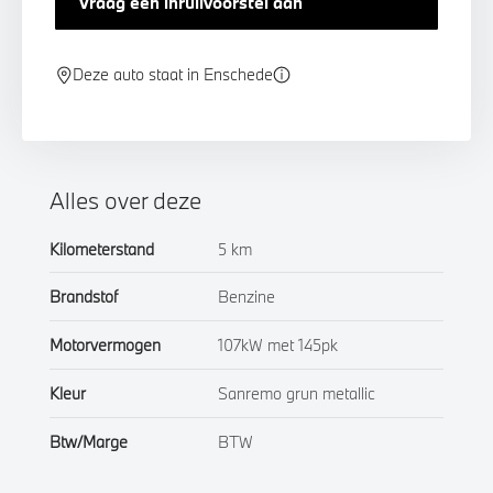
Vraag een inruilvoorstel aan
Deze auto staat in Enschede
Alles over deze
Kilometerstand
5 km
Brandstof
Benzine
Motorvermogen
107kW met 145pk
Kleur
Sanremo grun metallic
Btw/Marge
BTW