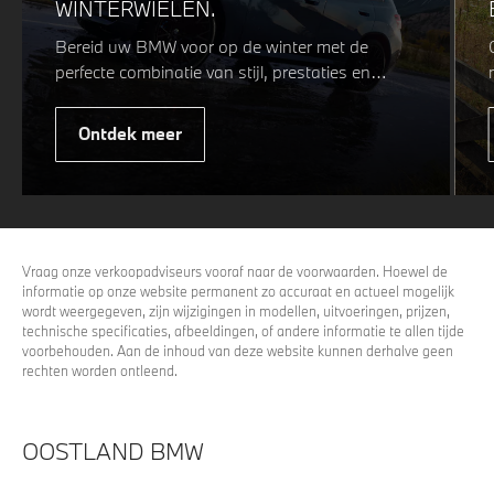
WINTERWIELEN.
Bereid uw BMW voor op de winter met de
perfecte combinatie van stijl, prestaties en
veiligheid. Of u nu kiest voor een sportieve of
elegante look, onze winterwielen zijn
Ontdek meer
ontworpen om uw rijervaring te optimaliseren,
zelfs in de meest uitdagende
weersomstandigheden. Profiteer nu van
15%
voordeel.
Vraag onze verkoopadviseurs vooraf naar de voorwaarden. Hoewel de
informatie op onze website permanent zo accuraat en actueel mogelijk
wordt weergegeven, zijn wijzigingen in modellen, uitvoeringen, prijzen,
technische specificaties, afbeeldingen, of andere informatie te allen tijde
voorbehouden. Aan de inhoud van deze website kunnen derhalve geen
rechten worden ontleend.
OOSTLAND BMW