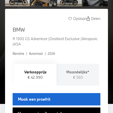
Opslaan
Delen
BMW
R 1300 GS Adventure |Oostland Exclusive |Akrapovic
|ASA
Benzine
|
Automaat
|
2026
Verkoopprijs
Maandelijks*
€ 42.990
€ 560
Maak een proefrit