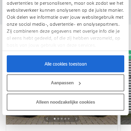
U vertelt meer over uw auto
advertenties te personaliseren, maar ook zodat we het
We verrekenen de waarde van uw auto
websiteverkeer kunnen analyseren op de juiste manier.
Ook delen we informatie over jouw websitegebruik met
onze social media-, advertentie- en analysepartners.
Zij combineren deze gegevens met overige info die je
Deze zijn vergelijkbaar
al eens hebt gedeeld, of die zij hebben verzameld, op
basis van jouw gebruik van deze services.
Oo
Alle cookies toestaan
Aanpassen
Alleen noodzakelijke cookies