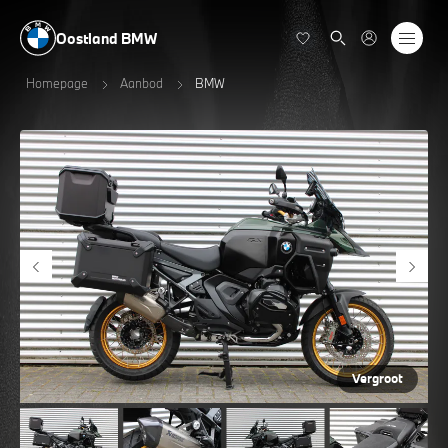
Oostland BMW
Homepage
Aanbod
BMW
Vergroot