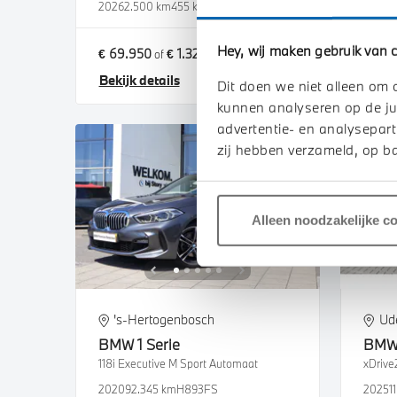
2026
2.500 km
455 km actieradius
2026
2
Hey, wij maken gebruik van c
€ 69.950
€ 1.324
€ 56.
of
p/m
Bekijk details
Bekij
Dit doen we niet alleen om 
kunnen analyseren op de ju
advertentie- en analysepart
zij hebben verzameld, op ba
Alleen noodzakelijke c
's-Hertogenbosch
Ud
BMW
1 Serie
BM
118i Executive M Sport Automaat
xDrive
2020
92.345 km
H893FS
2025
1