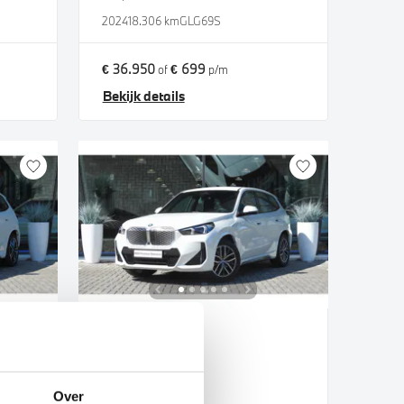
s
2024
18.306 km
GLG69S
€ 36.950
€ 699
of
p/m
Bekijk details
Uden
BMW
iX1
xDrive30 M Sport
Over