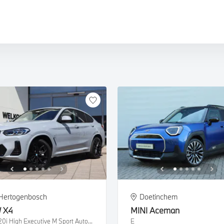
W iX5
W X4M
W iX
W X5M
W X6M
W XM
-Hertogenbosch
Doetinchem
W
X4
MINI
Aceman
xDrive20i High Executive M Sport Automaat
E