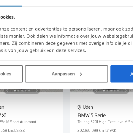
.500 km
487 km actieradius
2025
27.032 km
HSH71K
ookies.
850
€ 1.076
€ 53.850
€ 1.019
of
p/m
of
p/m
k details
Bekijk details
onze content en advertenties te personaliseren, maar ook zo
iste manier. Ook delen we informatie over jouw websitegebrui
ners. Zij combineren deze gegevens met overige info die je al
sis van jouw gebruik van deze services.
A
ookies
Aanpassen
en
Uden
W
X1
BMW
5 Serie
25e M Sport Automaat
1.568 km
JLS72Z
2023
60.099 km
T319XK