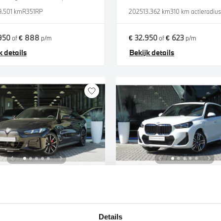
9.501 km
R351RP
2025
13.362 km
310 km actieradiu
950
€ 888
€ 32.950
€ 623
of
p/m
of
p/m
k details
Bekijk details
en
Uden
W
i4
BMW
X1
35 M Sport
xDrive25e M Sport Automaat
Details