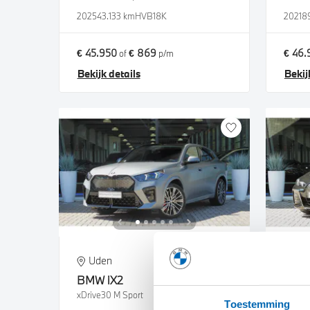
2025
43.133 km
HVB18K
2021
8
€ 45.950
€ 869
€ 46.
of
p/m
Bekijk details
Bekij
Uden
Ud
BMW
iX2
BM
xDrive30 M Sport
eDrive
Toestemming