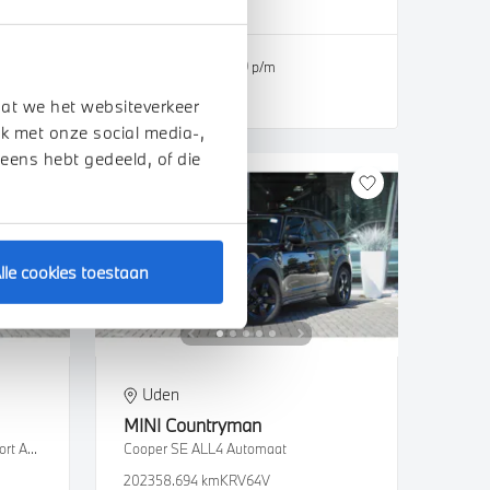
2024
42.290 km
€ 45.450
€ 860
of
p/m
Bekijk details
dat we het websiteverkeer
k met onze social media-,
 eens hebt gedeeld, of die
lle cookies toestaan
Uden
MINI
Countryman
Touring 520i High Executive M Sport Automaat
Cooper SE ALL4 Automaat
2023
58.694 km
KRV64V