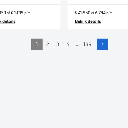
850
€ 1.019
€ 41.950
€ 794
of
p/m
of
p/m
k details
Bekijk details
1
2
3
4
...
189