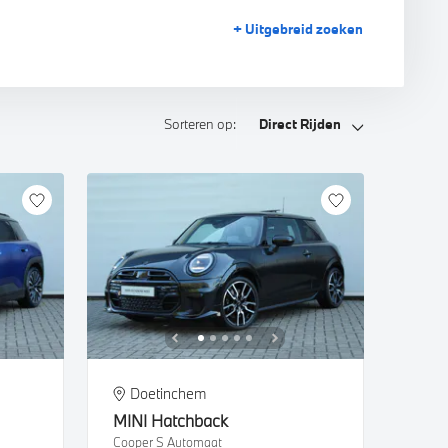
+ Uitgebreid
zoeken
Sorteren op:
Direct Rijden
Doetinchem
MINI
Hatchback
Cooper S Automaat