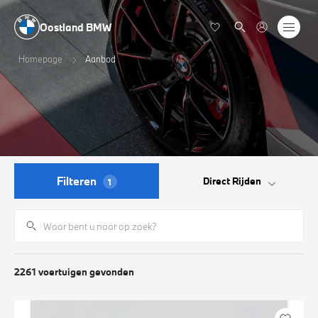
Oostland BMW
Homepage
Aanbod
Filteren
Direct Rijden
1
2261
voertuigen
gevonden