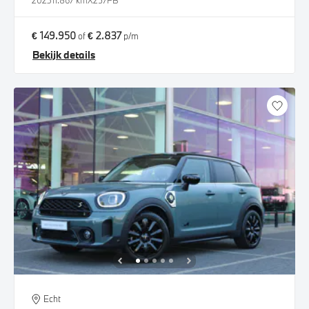
2023
11.867 km
X257FB
€ 149.950
€ 2.837
of
p/m
Bekijk details
Echt