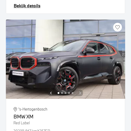
Bekijk details
's-Hertogenbosch
BMW
XM
Red Label