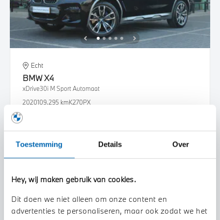
Echt
BMW
X4
xDrive30i M Sport Automaat
2020
109.295 km
K270PX
€ 37.450
€ 709
of
p/m
Bekijk details
Toestemming
Details
Over
Hey, wij maken gebruik van cookies.
Dit doen we niet alleen om onze content en
advertenties te personaliseren, maar ook zodat we het