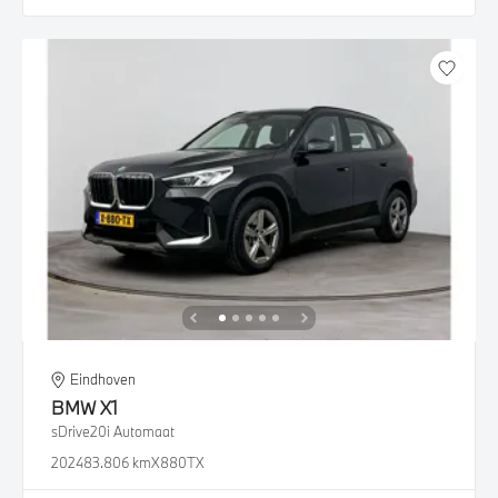
Eindhoven
BMW
X1
sDrive20i Automaat
2024
83.806 km
X880TX