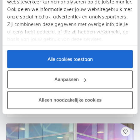
websiteverkeer kunnen analyseren op de juiste manier.
Ook delen we informatie over jouw websitegebruik met
onze social media-, advertentie- en analysepartners.
Zij combineren deze gegevens met overige info die je
al eens hebt gedeeld, of die zij hebben verzameld, op
basis van jouw gebruik van deze services.
Alle cookies toestaan
Echt
BMW
X3
30e xDrive M Sport Automaat
Aanpassen
2026
15.443 km
KSG37K
€ 73.950
€ 1.399
Alleen noodzakelijke cookies
of
p/m
Bekijk details