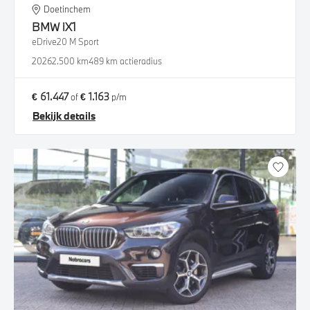
Doetinchem
BMW
iX1
eDrive20 M Sport
2026
2.500 km
489 km actieradius
€ 61.447
€ 1.163
of
p/m
Bekijk details