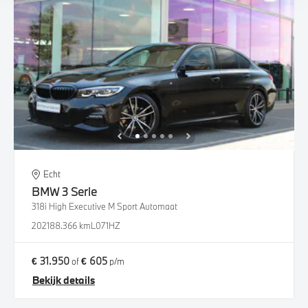
Echt
BMW
3 Serie
318i High Executive M Sport Automaat
2021
88.366 km
L071HZ
€ 31.950
€ 605
of
p/m
Bekijk details