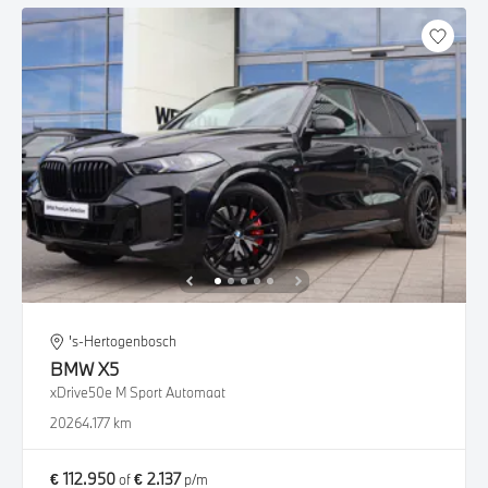
's-Hertogenbosch
BMW
X5
xDrive50e M Sport Automaat
2026
4.177 km
€ 112.950
€ 2.137
of
p/m