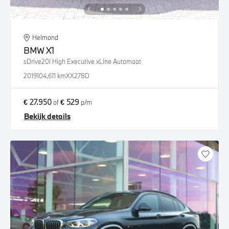
Helmond
BMW
X1
sDrive20i High Executive xLine Automaat
2019
104.611 km
XX278D
€ 27.950
€ 529
of
p/m
Bekijk details