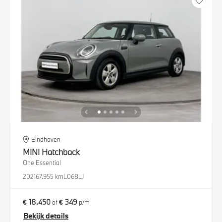
Eindhoven
MINI
Hatchback
One Essential
2021
67.955 km
L068LJ
€ 18.450
€ 349
of
p/m
Bekijk details