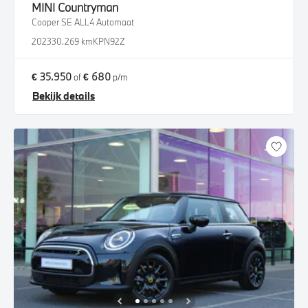
MINI
Countryman
Cooper SE ALL4 Automaat
2023
30.269 km
KPN92Z
€ 35.950
€ 680
of
p/m
Bekijk details