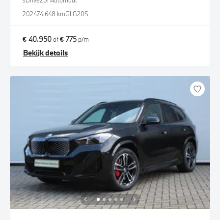
sDrive20i Automaat
2024
74.648 km
GLG20S
€ 40.950
€ 775
of
p/m
Bekijk details