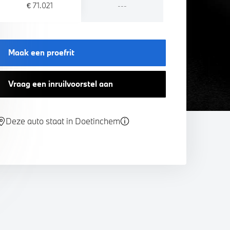
€ 71.021
---
Maak een proefrit
Vraag een inruilvoorstel aan
Deze auto staat in Doetinchem