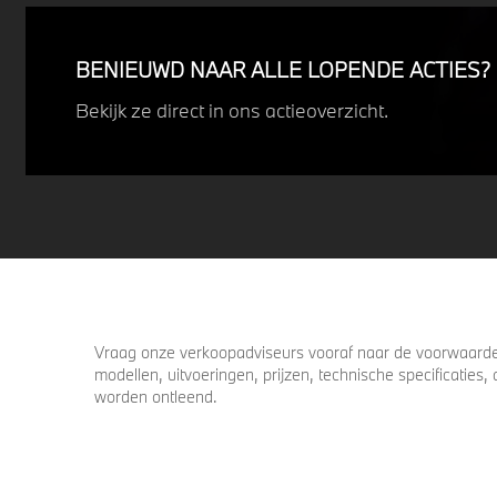
Profiteer nu van
15% voordeel.
BENIEUWD NAAR ALLE LOPENDE ACTIES?
Bekijk ze direct in ons actieoverzicht.
Vraag onze verkoopadviseurs vooraf naar de voorwaarden
modellen, uitvoeringen, prijzen, technische specificatie
worden ontleend.