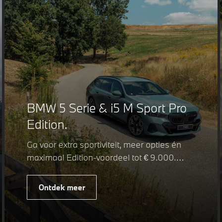
BMW 5 Serie & i5 M Sport Pro
Edition.
Ga voor extra sportiviteit, meer opties én
maximaal Edition-voordeel tot € 9.000.
Fiscaal leverbaar vanaf € 75.347. Met de
BMW 5 Serie & i5 M Sport Pro Edition kiest
Ontdek meer
u voor een rijk uitgeruste uitvoering waarin
juist de details het verschil maken. De
details die ervoor zorgen dat u nog één