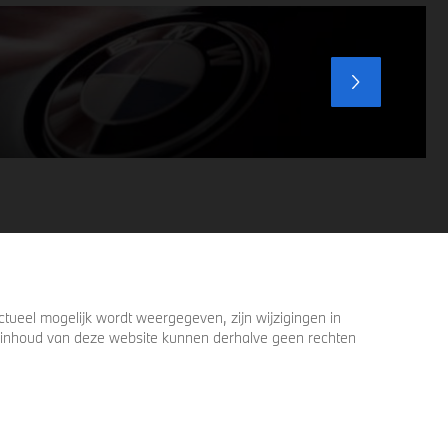
voordat u verder loopt.
ueel mogelijk wordt weergegeven, zijn wijzigingen in
 de inhoud van deze website kunnen derhalve geen rechten