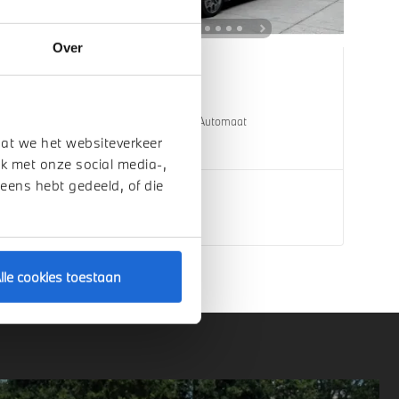
Over
Eindhoven
BMW
X1
xDrive25e xLine Automaat
dat we het websiteverkeer
1 km
2026
Hybride
k met onze social media-,
 eens hebt gedeeld, of die
€ 63.570
Bekijk details
lle cookies toestaan