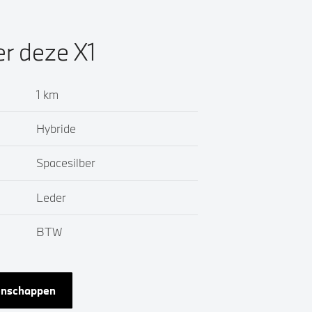
er deze X1
1 km
Hybride
Spacesilber
Leder
BTW
genschappen