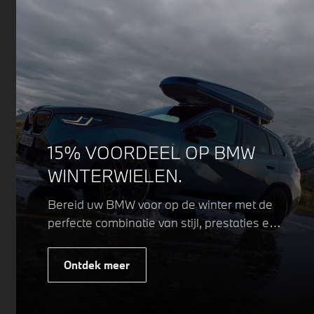
15% VOORDEEL OP BMW
WINTERWIELEN.
Bereid uw BMW voor op de winter met de
perfecte combinatie van stijl, prestaties en
veiligheid. Of u nu kiest voor een sportieve
of elegante look, onze winterwielen zijn
Ontdek meer
ontworpen om uw rijervaring te
optimaliseren, zelfs in de meest
uitdagende weersomstandigheden.