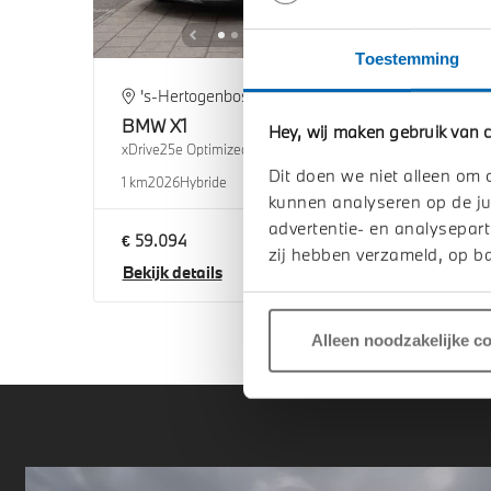
Toestemming
's-Hertogenbosch
Ve
BMW
X1
BM
Hey, wij maken gebruik van c
xDrive25e Optimized Edition Automaat
xDriv
Dit doen we niet alleen om 
1 km
2026
Hybride
1 km
2
kunnen analyseren op de ju
advertentie- en analysepart
€ 59.094
€ 59
zij hebben verzameld, op ba
Bekijk details
Beki
Alleen noodzakelijke c