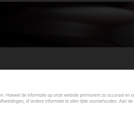
keer omkijkt voordat u verder loopt.
. Hoewel de informatie op onze website permanent zo accuraat en act
s, afbeeldingen, of andere informatie te allen tijde voorbehouden. Aan