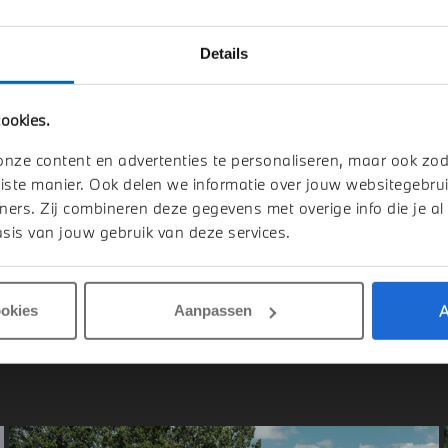
Details
ldhoven
Eindhoven
W
X1
BMW
X1
ookies.
e25e M Sport Automaat
xDrive25e M Sport Automaat
onze content en advertenties te personaliseren, maar ook zo
026
Hybride
1 km
2026
Hybride
iste manier. Ook delen we informatie over jouw websitegebrui
ners. Zij combineren deze gegevens met overige info die je al
.790
€ 63.503
sis van jouw gebruik van deze services.
jk details
Bekijk details
A
ookies
Aanpassen