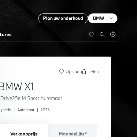
Plan uw onderhoud
BMW
tures
Opslaan
Delen
BMW X1
xDrive25e M Sport Automaat
ybride
|
Automaat
|
2026
Verkoopprijs
Maandelijks*