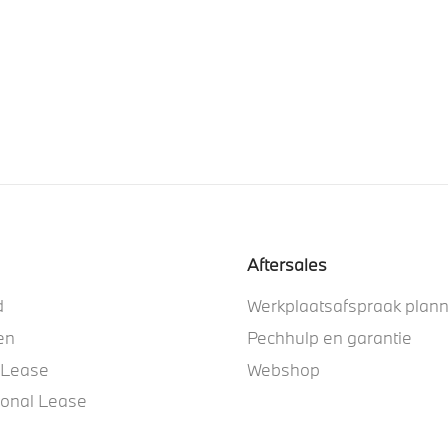
Aftersales
d
Werkplaatsafspraak plan
en
Pechhulp en garantie
 Lease
Webshop
ional Lease