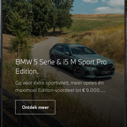
BMW 5 Serie & i5 M Sport Pro
Edition.
Ga voor extra sportiviteit, meer opties én
maximaal Edition-voordeel tot € 9.000.
Fiscaal leverbaar vanaf € 75.347. Met de
BMW 5 Serie & i5 M Sport Pro Edition kiest
Ontdek meer
u voor een rijk uitgeruste uitvoering waarin
juist de details het verschil maken. De
details die ervoor zorgen dat u nog één