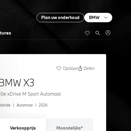
Plan uw onderhoud
BMW
tures
Opslaan
Delen
BMW X3
30e xDrive M Sport Automaat
ybride
|
Automaat
|
2026
Verkoopprijs
Maandelijks*