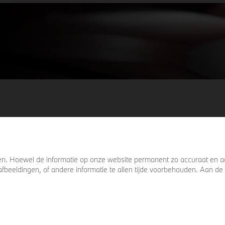
keer omkijkt voordat u verder loopt.
. Hoewel de informatie op onze website permanent zo accuraat en act
s, afbeeldingen, of andere informatie te allen tijde voorbehouden. Aan