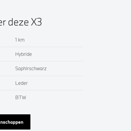
er deze X3
1 km
Hybride
Saphirschwarz
Leder
BTW
genschappen