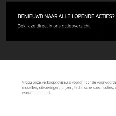
Profiteer nu van
15% voordeel.
BENIEUWD NAAR ALLE LOPENDE ACTIES?
Bekijk ze direct in ons actieoverzicht.
Vraag onze verkoopadviseurs vooraf naar de voorwaarden
modellen, uitvoeringen, prijzen, technische specificatie
worden ontleend.