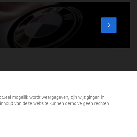
voordat u verder loopt.
ueel mogelijk wordt weergegeven, zijn wijzigingen in
 de inhoud van deze website kunnen derhalve geen rechten