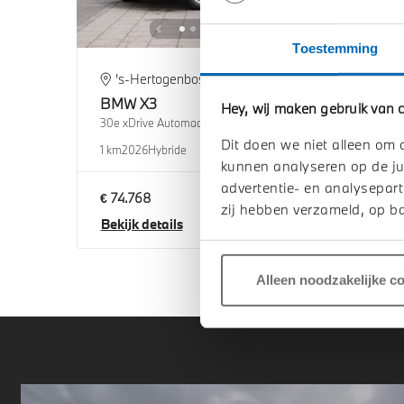
Toestemming
's-Hertogenbosch
H
BMW
X3
BM
Hey, wij maken gebruik van c
30e xDrive Automaat
30e x
Dit doen we niet alleen om 
1 km
2026
Hybride
1 km
2
kunnen analyseren op de ju
advertentie- en analysepart
€ 74.768
€ 75
zij hebben verzameld, op ba
Bekijk details
Beki
Alleen noodzakelijke c