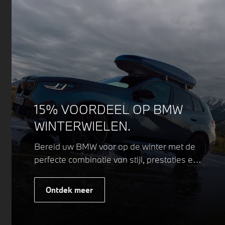
15% VOORDEEL OP BMW
WINTERWIELEN.
Bereid uw BMW voor op de winter met de
perfecte combinatie van stijl, prestaties en
veiligheid. Of u nu kiest voor een sportieve
of elegante look, onze winterwielen zijn
Ontdek meer
ontworpen om uw rijervaring te
optimaliseren, zelfs in de meest
uitdagende weersomstandigheden.