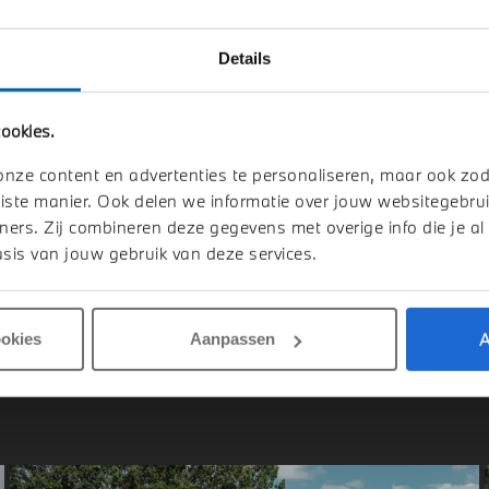
Details
elmond
's-Hertogenbosch
W
X3
BMW
X3
ookies.
Drive M Sport Automaat
30e xDrive M Sport Automaat
onze content en advertenties te personaliseren, maar ook zo
026
Hybride
1 km
2026
Hybride
iste manier. Ook delen we informatie over jouw websitegebrui
ners. Zij combineren deze gegevens met overige info die je al
.364
€ 75.669
sis van jouw gebruik van deze services.
jk details
Bekijk details
A
ookies
Aanpassen