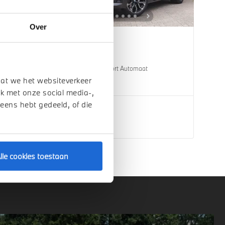
Over
Helmond
BMW
X3
30e xDrive M Sport Automaat
dat we het websiteverkeer
1 km
2026
Hybride
k met onze social media-,
 eens hebt gedeeld, of die
€ 76.809
Bekijk details
lle cookies toestaan