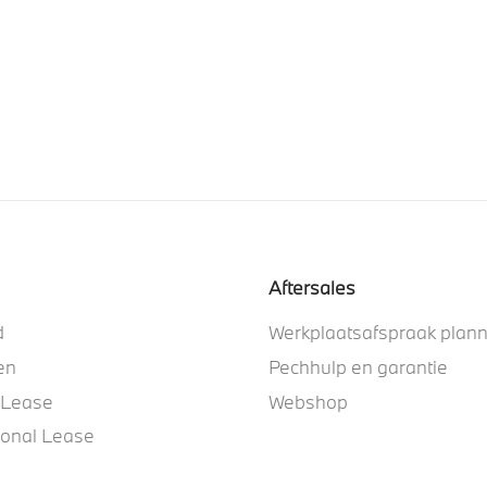
Aftersales
d
Werkplaatsafspraak plan
en
Pechhulp en garantie
 Lease
Webshop
ional Lease