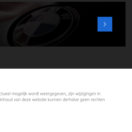
voordat u verder loopt.
ueel mogelijk wordt weergegeven, zijn wijzigingen in
 de inhoud van deze website kunnen derhalve geen rechten