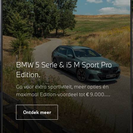
BMW 5 Serie & i5 M Sport Pro
Edition.
Ga voor extra sportiviteit, meer opties én
maximaal Edition-voordeel tot € 9.000.
Fiscaal leverbaar vanaf € 75.347. Met de
BMW 5 Serie & i5 M Sport Pro Edition kiest
Ontdek meer
u voor een rijk uitgeruste uitvoering waarin
juist de details het verschil maken. De
details die ervoor zorgen dat u nog één