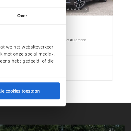
Over
Helmond
BMW
X3
30e xDrive M Sport Automaat
dat we het websiteverkeer
1 km
2026
Hybride
k met onze social media-,
 eens hebt gedeeld, of die
€ 76.809
Bekijk details
lle cookies toestaan