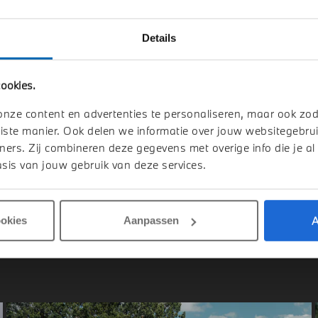
Details
elmond
's-Hertogenbosch
W
X3
BMW
X3
ookies.
Drive M Sport Automaat
30e xDrive M Sport Automaat
onze content en advertenties te personaliseren, maar ook zo
026
Hybride
1 km
2026
Hybride
iste manier. Ook delen we informatie over jouw websitegebrui
ners. Zij combineren deze gegevens met overige info die je al
.364
€ 75.669
sis van jouw gebruik van deze services.
jk details
Bekijk details
A
ookies
Aanpassen