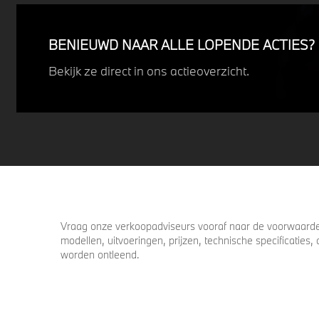
Profiteer nu van
15% voordeel.
BENIEUWD NAAR ALLE LOPENDE ACTIES?
Bekijk ze direct in ons actieoverzicht.
Vraag onze verkoopadviseurs vooraf naar de voorwaarden
modellen, uitvoeringen, prijzen, technische specificatie
worden ontleend.