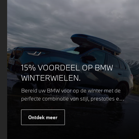
15% VOORDEEL OP BMW
WINTERWIELEN.
Bereid uw BMW voor op de winter met de
perfecte combinatie van stijl, prestaties en
veiligheid. Of u nu kiest voor een sportieve
of elegante look, onze winterwielen zijn
Ontdek meer
ontworpen om uw rijervaring te
optimaliseren, zelfs in de meest
uitdagende weersomstandigheden.