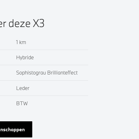
er deze X3
1 km
Hybride
Sophistograu Brillianteffect
Leder
BTW
genschappen