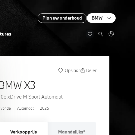
Plan uw onderhoud
BMW
tures
Opslaan
Delen
BMW X3
30e xDrive M Sport Automaat
ybride
|
Automaat
|
2026
Verkoopprijs
Maandelijks*