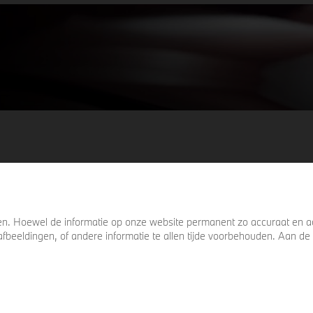
keer omkijkt voordat u verder loopt.
. Hoewel de informatie op onze website permanent zo accuraat en act
s, afbeeldingen, of andere informatie te allen tijde voorbehouden. Aan