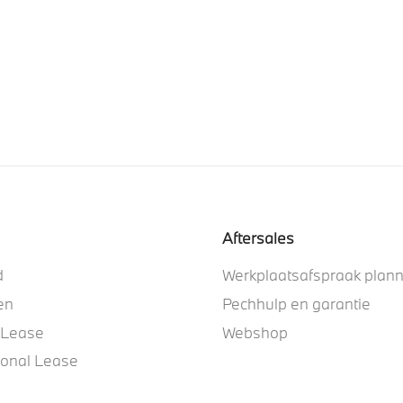
Aftersales
d
Werkplaatsafspraak plan
en
Pechhulp en garantie
 Lease
Webshop
ional Lease