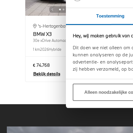
Toestemming
's-Hertogenbosch
H
BMW
X3
BM
Hey, wij maken gebruik van c
30e xDrive Automaat
30e x
Dit doen we niet alleen om 
1 km
2026
Hybride
1 km
2
kunnen analyseren op de ju
advertentie- en analysepart
€ 74.768
€ 75
zij hebben verzameld, op ba
Bekijk details
Beki
Alleen noodzakelijke c