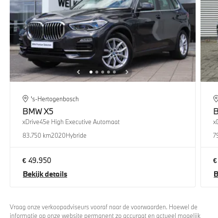
's-Hertogenbosch
BMW
X5
xDrive45e High Executive Automaat
x
83.750 km
2020
Hybride
7
€ 49.950
€
Bekijk details
B
Vraag onze verkoopadviseurs vooraf naar de voorwaarden. Hoewel de
informatie op onze website permanent zo accuraat en actueel mogelijk