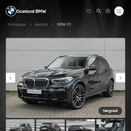
Oostland BMW
Homepage
Aanbod
BMW X5
Vergroot