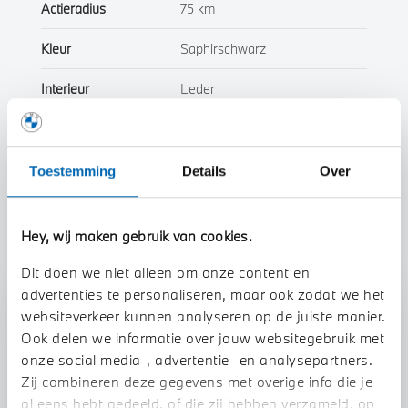
Actieradius
75 km
Kleur
Saphirschwarz
Interieur
Leder
Btw/Marge
BTW
Toestemming
Details
Over
Toon alle eigenschappen
Hey, wij maken gebruik van cookies.
Dit doen we niet alleen om onze content en
advertenties te personaliseren, maar ook zodat we het
Stap 1 van 3
websiteverkeer kunnen analyseren op de juiste manier.
Uw auto inruilen?
Ook delen we informatie over jouw websitegebruik met
onze social media-, advertentie- en analysepartners.
Zij combineren deze gegevens met overige info die je
al eens hebt gedeeld, of die zij hebben verzameld, op