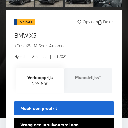
Opslaan
Delen
P-713-LL
BMW X5
xDrive45e M Sport Automaat
Hybride
|
Automaat
|
Juli 2021
Verkoopprijs
Maandelijks*
€ 59.850
---
Maak een proefrit
Vraag een inruilvoorstel aan