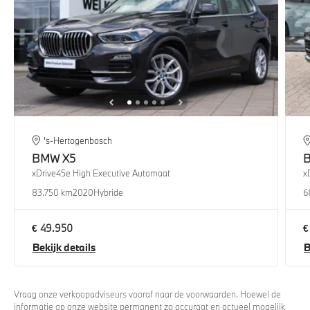
's-Hertogenbosch
BMW
X5
xDrive45e High Executive Automaat
x
83.750 km
2020
Hybride
6
€ 49.950
€
Bekijk details
B
Vraag onze verkoopadviseurs vooraf naar de voorwaarden. Hoewel de
informatie op onze website permanent zo accuraat en actueel mogelijk