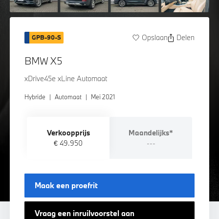
Opslaan
Delen
GPB-90-S
BMW X5
xDrive45e xLine Automaat
Hybride
|
Automaat
|
Mei 2021
Verkoopprijs
Maandelijks*
€ 49.950
---
Maak een proefrit
Vraag een inruilvoorstel aan