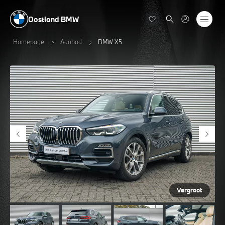
Oostland BMW
Homepage
Aanbod
BMW X5
Vergroot