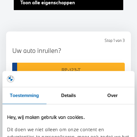
Toon alle eigenschappen
Stap 1 van 3
Uw auto inruilen?
Toestemming
Details
Over
Voorstel aanvragen
Hey, wij maken gebruik van cookies.
Dit doen we niet alleen om onze content en
U vertelt meer over uw auto
advertenties te personaliseren, maar ook zodat we het