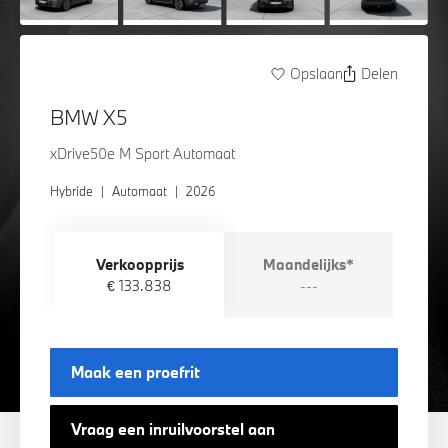
Opslaan
Delen
BMW X5
xDrive50e M Sport Automaat
Hybride
|
Automaat
|
2026
Verkoopprijs
Maandelijks*
€ 133.838
---
Maak een proefrit
Vraag een inruilvoorstel aan