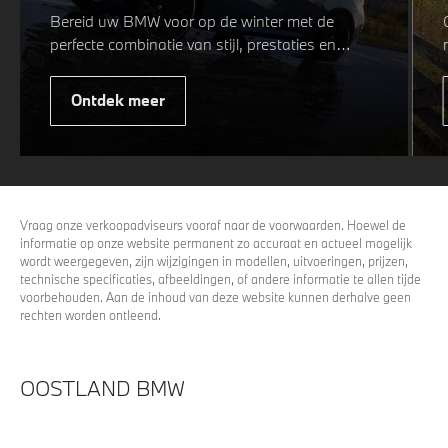
Bereid uw BMW voor op de winter met de
perfecte combinatie van stijl, prestaties en
veiligheid. Of u nu kiest voor een sportieve of
elegante look, onze winterwielen zijn
Ontdek meer
ontworpen om uw rijervaring te optimaliseren,
zelfs in de meest uitdagende
weersomstandigheden. Profiteer nu van
15%
voordeel.
Vraag onze verkoopadviseurs vooraf naar de voorwaarden. Hoewel de
informatie op onze website permanent zo accuraat en actueel mogelijk
wordt weergegeven, zijn wijzigingen in modellen, uitvoeringen, prijzen,
technische specificaties, afbeeldingen, of andere informatie te allen tijde
voorbehouden. Aan de inhoud van deze website kunnen derhalve geen
rechten worden ontleend.
OOSTLAND BMW