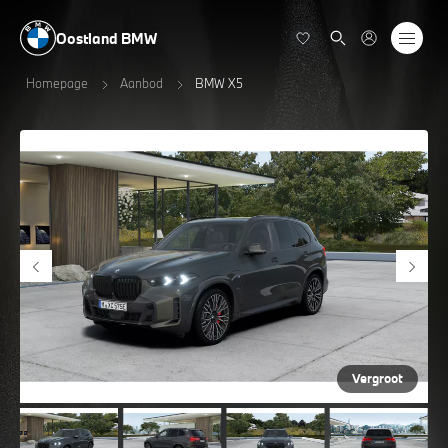
Oostland BMW
Homepage
Aanbod
BMW X5
Vergroot