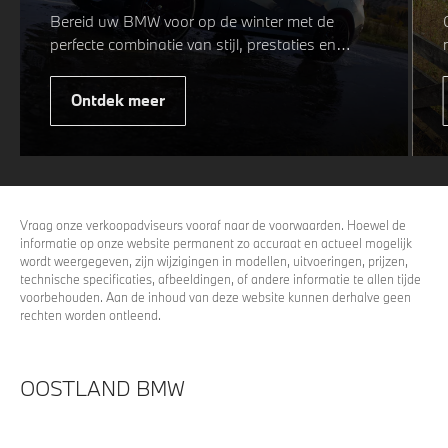
Bereid uw BMW voor op de winter met de
perfecte combinatie van stijl, prestaties en
veiligheid. Of u nu kiest voor een sportieve of
elegante look, onze winterwielen zijn
Ontdek meer
ontworpen om uw rijervaring te optimaliseren,
zelfs in de meest uitdagende
weersomstandigheden. Profiteer nu van
15%
voordeel.
Vraag onze verkoopadviseurs vooraf naar de voorwaarden. Hoewel de
informatie op onze website permanent zo accuraat en actueel mogelijk
wordt weergegeven, zijn wijzigingen in modellen, uitvoeringen, prijzen,
technische specificaties, afbeeldingen, of andere informatie te allen tijde
voorbehouden. Aan de inhoud van deze website kunnen derhalve geen
rechten worden ontleend.
OOSTLAND BMW