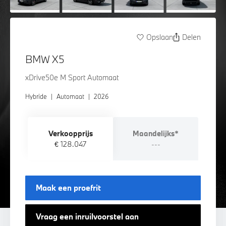
Opslaan
Delen
BMW X5
xDrive50e M Sport Automaat
Hybride
|
Automaat
|
2026
Verkoopprijs
Maandelijks*
€ 128.047
---
Maak een proefrit
Vraag een inruilvoorstel aan