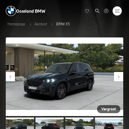
Oostland BMW
Homepage
Aanbod
BMW X5
Vergroot