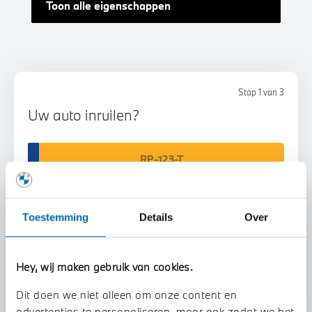
Toon alle eigenschappen
Stap 1 van 3
Uw auto inruilen?
Toestemming
Details
Over
Voorstel aanvragen
Hey, wij maken gebruik van cookies.
Dit doen we niet alleen om onze content en
U vertelt meer over uw auto
advertenties te personaliseren, maar ook zodat we het