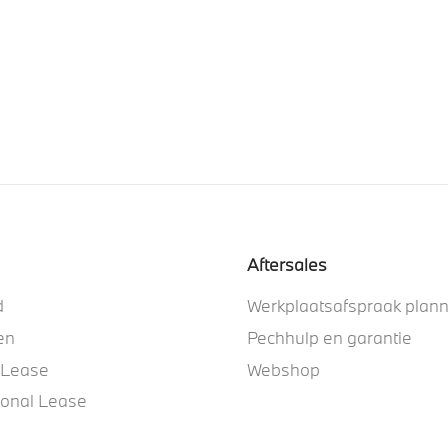
Aftersales
d
Werkplaatsafspraak plan
en
Pechhulp en garantie
 Lease
Webshop
ional Lease