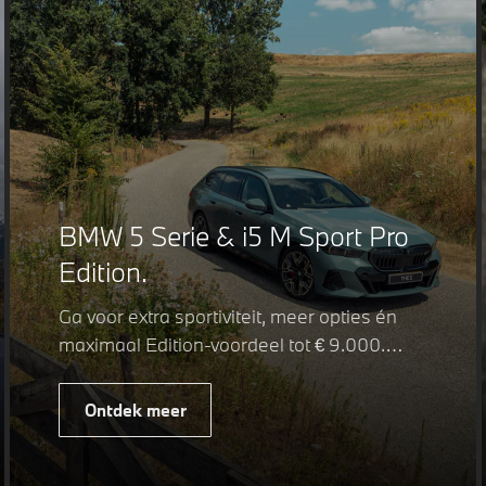
BMW 5 Serie & i5 M Sport Pro
Edition.
Ga voor extra sportiviteit, meer opties én
maximaal Edition-voordeel tot € 9.000.
Fiscaal leverbaar vanaf € 75.347. Met de
BMW 5 Serie & i5 M Sport Pro Edition kiest
Ontdek meer
u voor een rijk uitgeruste uitvoering waarin
juist de details het verschil maken. De
details die ervoor zorgen dat u nog één