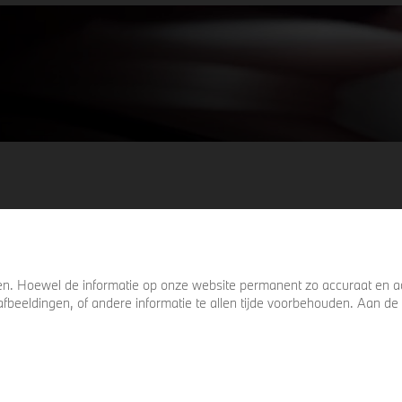
keer omkijkt voordat u verder loopt.
. Hoewel de informatie op onze website permanent zo accuraat en act
s, afbeeldingen, of andere informatie te allen tijde voorbehouden. Aan