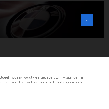
voordat u verder loopt.
ueel mogelijk wordt weergegeven, zijn wijzigingen in
 de inhoud van deze website kunnen derhalve geen rechten