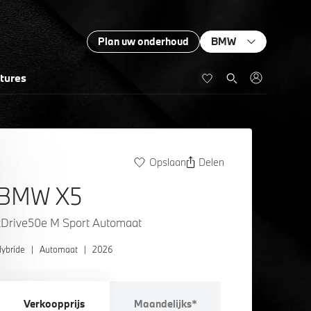
Plan uw onderhoud
BMW
tures
Opslaan
Delen
BMW X5
xDrive50e M Sport Automaat
ybride
|
Automaat
|
2026
Verkoopprijs
Maandelijks*