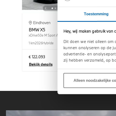
Toestemming
Eindhoven
Ve
BMW
X5
BM
Hey, wij maken gebruik van c
xDrive50e M Sport Automaat
xDriv
Dit doen we niet alleen om 
1 km
2026
Hybride
1 km
2
kunnen analyseren op de ju
advertentie- en analysepart
€ 122.093
€ 12
zij hebben verzameld, op ba
Bekijk details
Beki
Alleen noodzakelijke c