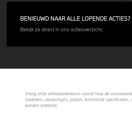
Profiteer nu van
15% voordeel.
BENIEUWD NAAR ALLE LOPENDE ACTIES?
Bekijk ze direct in ons actieoverzicht.
Vraag onze verkoopadviseurs vooraf naar de voorwaarden
modellen, uitvoeringen, prijzen, technische specificatie
worden ontleend.