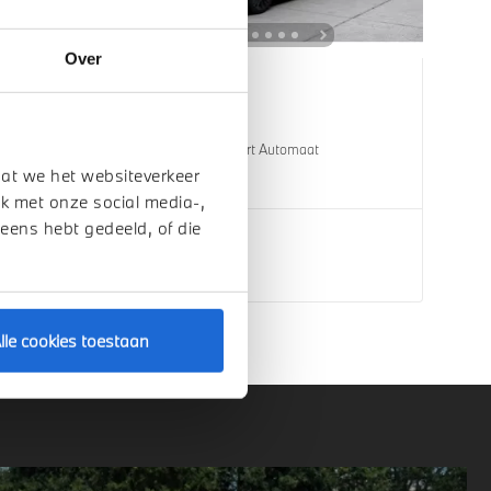
Over
Uden
BMW
X5
xDrive50e M Sport Automaat
dat we het websiteverkeer
1 km
2026
Hybride
k met onze social media-,
 eens hebt gedeeld, of die
€ 124.915
Bekijk details
lle cookies toestaan