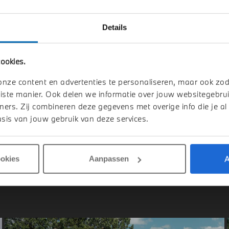
Details
ldhoven
Helmond
W
X5
BMW
X5
ookies.
e50e M Sport Automaat
xDrive50e M Sport Automaat
onze content en advertenties te personaliseren, maar ook zo
026
Hybride
1 km
2026
Hybride
iste manier. Ook delen we informatie over jouw websitegebrui
ners. Zij combineren deze gegevens met overige info die je al
3.957
€ 124.845
sis van jouw gebruik van deze services.
jk details
Bekijk details
A
ookies
Aanpassen