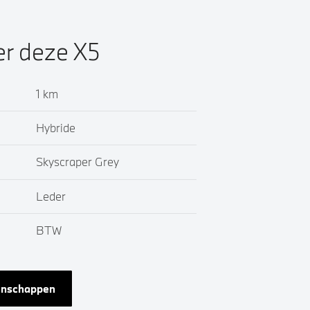
er deze X5
1 km
Hybride
Skyscraper Grey
Leder
BTW
genschappen