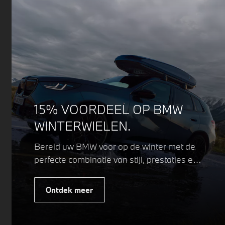
15% VOORDEEL OP BMW
WINTERWIELEN.
Bereid uw BMW voor op de winter met de
perfecte combinatie van stijl, prestaties en
veiligheid. Of u nu kiest voor een sportieve
of elegante look, onze winterwielen zijn
Ontdek meer
ontworpen om uw rijervaring te
optimaliseren, zelfs in de meest
uitdagende weersomstandigheden.