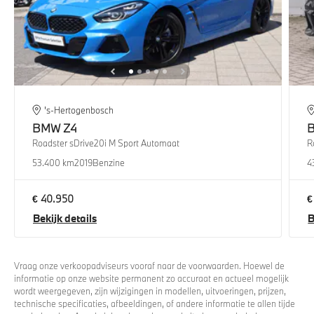
's-Hertogenbosch
BMW
Z4
Roadster sDrive20i M Sport Automaat
R
53.400 km
2019
Benzine
4
€ 40.950
€
Bekijk details
B
Vraag onze verkoopadviseurs vooraf naar de voorwaarden. Hoewel de
informatie op onze website permanent zo accuraat en actueel mogelijk
wordt weergegeven, zijn wijzigingen in modellen, uitvoeringen, prijzen,
technische specificaties, afbeeldingen, of andere informatie te allen tijde