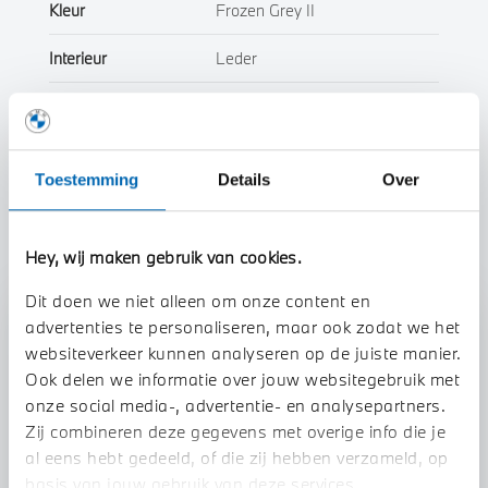
Kleur
Frozen Grey II
Interieur
Leder
Btw/Marge
BTW
Toestemming
Details
Over
Toon alle eigenschappen
Hey, wij maken gebruik van cookies.
Dit doen we niet alleen om onze content en
Stap 1 van 3
advertenties te personaliseren, maar ook zodat we het
websiteverkeer kunnen analyseren op de juiste manier.
Uw auto inruilen?
Ook delen we informatie over jouw websitegebruik met
onze social media-, advertentie- en analysepartners.
Zij combineren deze gegevens met overige info die je
al eens hebt gedeeld, of die zij hebben verzameld, op
basis van jouw gebruik van deze services.