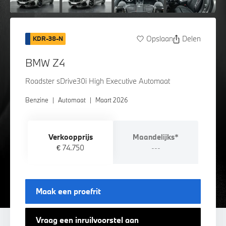
Opslaan
Delen
KDR-38-N
BMW Z4
Roadster sDrive30i High Executive Automaat
Benzine
|
Automaat
|
Maart 2026
Verkoopprijs
Maandelijks*
€ 74.750
---
Maak een proefrit
Vraag een inruilvoorstel aan