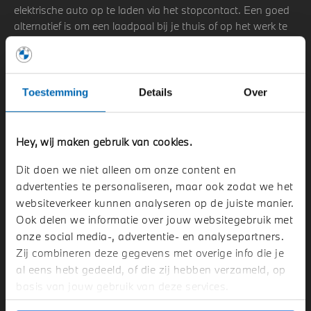
elektrische auto op te laden via het stopcontact. Een goed
alternatief is om een laadpaal bij je thuis of op het werk te
installeren om je elektrische auto sneller op te laden.
Toestemming
Details
Over
Hey, wij maken gebruik van cookies.
Dit doen we niet alleen om onze content en
advertenties te personaliseren, maar ook zodat we het
websiteverkeer kunnen analyseren op de juiste manier.
Ook delen we informatie over jouw websitegebruik met
onze social media-, advertentie- en analysepartners.
Zij combineren deze gegevens met overige info die je
al eens hebt gedeeld, of die zij hebben verzameld, op
basis van jouw gebruik van deze services.