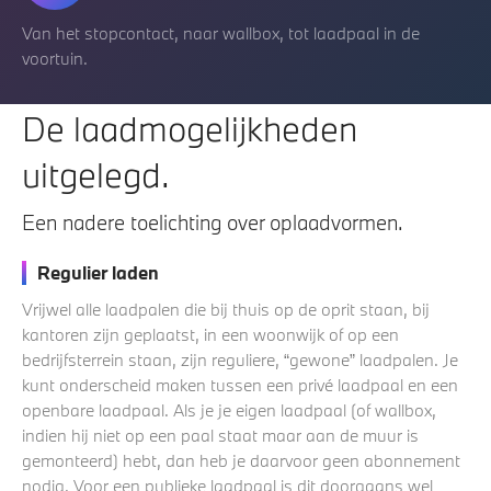
Van het stopcontact, naar wallbox, tot laadpaal in de
voortuin.
De laadmogelijkheden
uitgelegd.
Een nadere toelichting over oplaadvormen.
Regulier laden
Vrijwel alle laadpalen die bij thuis op de oprit staan, bij
kantoren zijn geplaatst, in een woonwijk of op een
bedrijfsterrein staan, zijn reguliere, “gewone” laadpalen. Je
kunt onderscheid maken tussen een privé laadpaal en een
openbare laadpaal. Als je je eigen laadpaal (of wallbox,
indien hij niet op een paal staat maar aan de muur is
gemonteerd) hebt, dan heb je daarvoor geen abonnement
nodig. Voor een publieke laadpaal is dit doorgaans wel