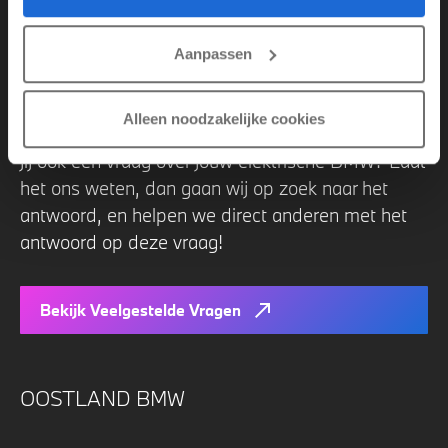
Op deze Electric Hub proberen we zoveel
mogelijk praktische vragen te beantwoorden.
Aanpassen
Deze vragen komen voort uit gesprekken bij ons
uit de showroom, aan de werkplaatsbalie of
Alleen noodzakelijke cookies
tijdens het aankoopproces van onze klanten. Heb
jij ook een vraag over jouw elektrische BMW? Laat
het ons weten, dan gaan wij op zoek naar het
antwoord, en helpen we direct anderen met het
antwoord op deze vraag!
Bekijk Veelgestelde Vragen
OOSTLAND BMW