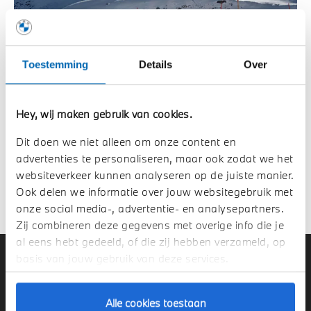
Toestemming
Details
Over
Hey, wij maken gebruik van cookies.
Dit doen we niet alleen om onze content en
2. Regeneratief remmen
advertenties te personaliseren, maar ook zodat we het
websiteverkeer kunnen analyseren op de juiste manier.
3. 230v/Type 3-laadkabel
Ook delen we informatie over jouw websitegebruik met
onze social media-, advertentie- en analysepartners.
Zij combineren deze gegevens met overige info die je
al eens hebt gedeeld, of die zij hebben verzameld, op
basis van jouw gebruik van deze services.
Veel gestelde vragen over
elektrisch op reis.
Alle cookies toestaan