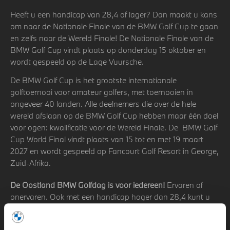
Heeft u een handicap van 28,4 of lager? Dan maakt u kans
om naar de Nationale Finale van de BMW Golf Cup te gaan
en zelfs naar de Wereld Finale! De Nationale Finale van de
BMW Golf Cup vindt plaats op donderdag 15 oktober en
wordt gespeeld op de Lage Vuursche.
De BMW Golf Cup is het grootste internationale
golftoernooi voor amateur golfers, met toernooien in
ongeveer 40 landen. Alle deelnemers die over de hele
wereld afslaan op de BMW Golf Cup hebben maar één doel
voor ogen: kwalificatie voor de Wereld Finale. De BMW Golf
Cup World Final vindt plaats van 15 tot en met 19 maart
2027 en wordt gespeeld op Fancourt Golf Resort in George,
Zuid-Afrika.
De Oostland BMW Golfdag is voor iedereen!
Ervaren of
onervaren. Ook met een handicap hoger dan 28,4 kunt u
deelnemen aan de golfdag, maar u kunt zich dan niet
kwalificeren voor de finales van de BMW Golf Cup. U dient