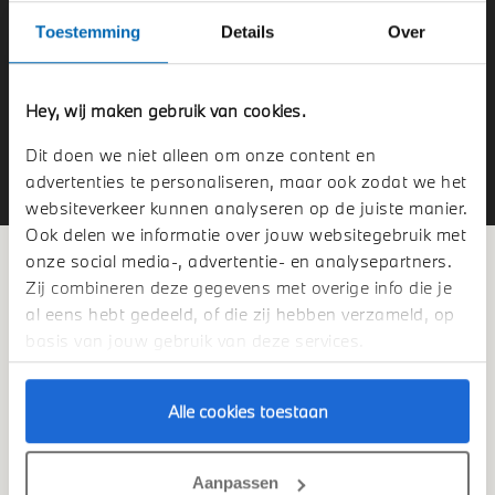
wel in bezit te zijn van een geldig GVB.
Toestemming
Details
Over
Tijdens de Oostland BMW Golfdag speelt u in de spelvorm
Texas Scramble. U speelt in een flight van 4 personen. De
personen uit de winnende flight met een handicap onder de
Hey, wij maken gebruik van cookies.
28,4 bemachtigen een ticket voor de Nationale Finale van
de BMW Golf Cup.
Dit doen we niet alleen om onze content en
advertenties te personaliseren, maar ook zodat we het
websiteverkeer kunnen analyseren op de juiste manier.
Ook delen we informatie over jouw websitegebruik met
onze social media-, advertentie- en analysepartners.
U kunt zich middels onderstaand formulier
Zij combineren deze gegevens met overige info die je
aanmelden.
al eens hebt gedeeld, of die zij hebben verzameld, op
basis van jouw gebruik van deze services.
Beste relatie,
Hartelijk dank voor uw interesse in de Oostland BMW
Golfdag 2026.
Alle cookies toestaan
Helaas hebben wij het maximaal aantal aanmeldingen
bereikt. Echter bieden wij u graag de mogelijkheid zich aan
Aanpassen