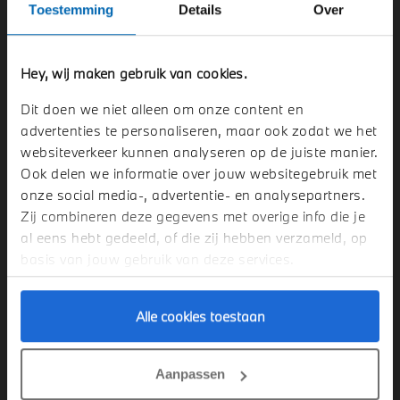
Toestemming
Details
Over
Wij hebben uw aanmelding in goede orde ontvangen en
binnenkort ontvangt u meer informatie.
Hey, wij maken gebruik van cookies.
Met vriendelijke groet,
Dit doen we niet alleen om onze content en
Team Oostland BMW
advertenties te personaliseren, maar ook zodat we het
websiteverkeer kunnen analyseren op de juiste manier.
Ook delen we informatie over jouw websitegebruik met
onze social media-, advertentie- en analysepartners.
OOSTLAND BMW
Zij combineren deze gegevens met overige info die je
al eens hebt gedeeld, of die zij hebben verzameld, op
basis van jouw gebruik van deze services.
Over Oostland BMW
Alle cookies toestaan
Sales
Aanpassen