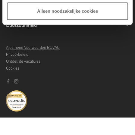
Aftersales
Alleen noodzakelijke cookies
Duurzaamheid
Algemene Voorwaarden BOVAG
Privacybeleid
Ontdek de vacatures
Cookies