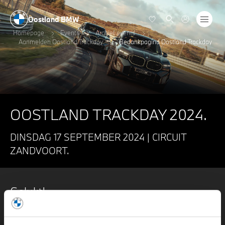
Oostland BMW
Homepage
Events
Archief events
Aanmelden Oostland Trackday
Bedankpagina Oostland Trackday
OOSTLAND TRACKDAY 2024.
DINSDAG 17 SEPTEMBER 2024 | CIRCUIT
ZANDVOORT.
Gelukt!
Hartelijk dank voor uw aanmelding voor de Oostland
Trackday 2024.