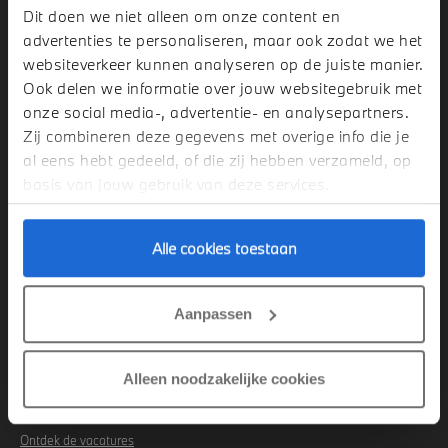
Dit doen we niet alleen om onze content en
OOSTLAND BMW
advertenties te personaliseren, maar ook zodat we het
websiteverkeer kunnen analyseren op de juiste manier.
Ook delen we informatie over jouw websitegebruik met
onze social media-, advertentie- en analysepartners.
Over Oostland BMW
Zij combineren deze gegevens met overige info die je
al eens hebt gedeeld, of die zij hebben verzameld, op
basis van jouw gebruik van deze services.
Sales
Alle cookies toestaan
Aftersales
Aanpassen
Duurzaamheid
Alleen noodzakelijke cookies
Algemene Voorwaarden BOVAG
Privacybeleid
Ontdek de vacatures