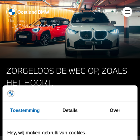
Oostland BMW
Homepage
Import pages
default
UW BMW / MINI GARANTIE.
ZORGELOOS DE WEG OP, ZOALS
HET HOORT.
Oostland garantievoorwaarden voor uw BMW of
MINI occasion.
Toestemming
Details
Over
Bekijk de voorwaarden
Hey, wij maken gebruik van cookies.