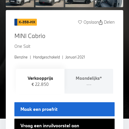
Opslaan
Delen
K-358-HX
MINI Cabrio
One Salt
Benzine
|
Handgeschakeld
|
Januari 2021
Verkoopprijs
Maandelijks*
€ 22.850
---
Maak een proefrit
Vraag een inruilvoorstel aan