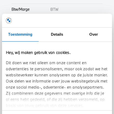
Btw/Marge
BTW
Toon alle eigenschappen
Toestemming
Details
Over
Hey, wij maken gebruik van cookies.
Stap 1 van 3
Dit doen we niet alleen om onze content en
Uw auto inruilen?
advertenties te personaliseren, maar ook zodat we het
websiteverkeer kunnen analyseren op de juiste manier.
Ook delen we informatie over jouw websitegebruik met
onze social media-, advertentie- en analysepartners.
Zij combineren deze gegevens met overige info die je
al eens hebt gedeeld, of die zij hebben verzameld, op
basis van jouw gebruik van deze services.