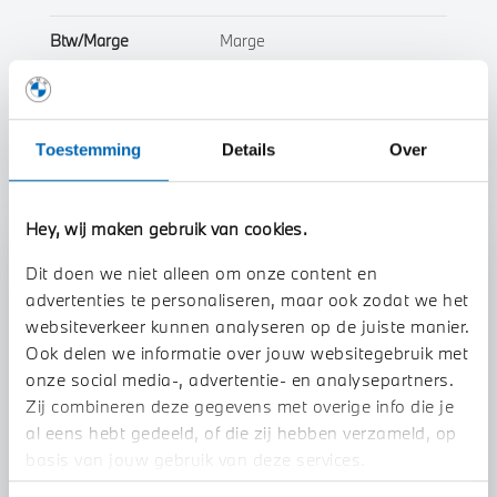
Btw/Marge
Marge
Toon alle eigenschappen
Toestemming
Details
Over
Hey, wij maken gebruik van cookies.
Stap 1 van 3
Dit doen we niet alleen om onze content en
Uw auto inruilen?
advertenties te personaliseren, maar ook zodat we het
websiteverkeer kunnen analyseren op de juiste manier.
Ook delen we informatie over jouw websitegebruik met
onze social media-, advertentie- en analysepartners.
Zij combineren deze gegevens met overige info die je
al eens hebt gedeeld, of die zij hebben verzameld, op
basis van jouw gebruik van deze services.