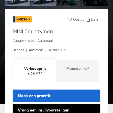
Opslaan
Delen
N-921-HK
MINI Countryman
Cooper Classic Automaat
Benzine
|
Automaat
|
Oktober 2021
Verkoopprijs
Maandelijks*
€ 26.950
---
Maak een proefrit
Vraag een inruilvoorstel aan