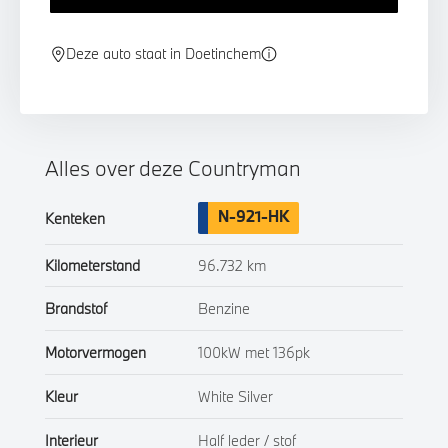
Deze auto staat in Doetinchem
Alles over deze Countryman
N-921-HK
Kenteken
Kilometerstand
96.732 km
Brandstof
Benzine
Motorvermogen
100kW met 136pk
Kleur
White Silver
Interieur
Half leder / stof