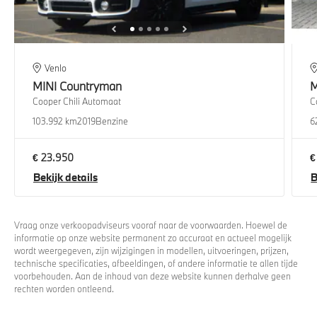
Venlo
MINI
Countryman
M
Cooper Chili Automaat
C
103.992 km
2019
Benzine
6
€ 23.950
€
Bekijk details
B
Vraag onze verkoopadviseurs vooraf naar de voorwaarden. Hoewel de
informatie op onze website permanent zo accuraat en actueel mogelijk
wordt weergegeven, zijn wijzigingen in modellen, uitvoeringen, prijzen,
technische specificaties, afbeeldingen, of andere informatie te allen tijde
voorbehouden. Aan de inhoud van deze website kunnen derhalve geen
rechten worden ontleend.