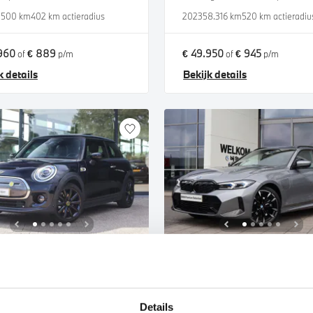
.500 km
402 km actieradius
2023
58.316 km
520 km actieradiu
960
€ 889
€ 49.950
€ 945
of
p/m
of
p/m
k details
Bekijk details
lmond
's-Hertogenbosch
Electric
BMW
3 Serie
Touring 330e M Sport Automaat
Details