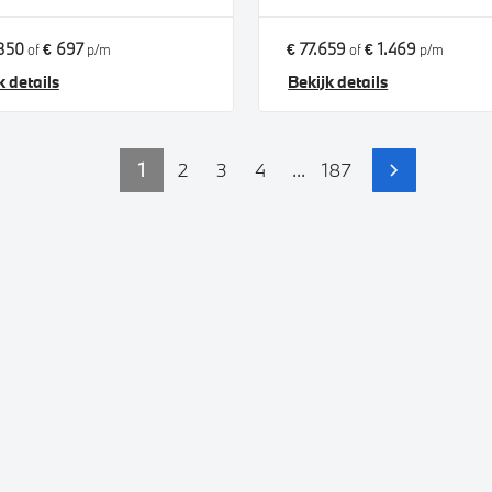
850
€ 697
€ 77.659
€ 1.469
of
p/m
of
p/m
k details
Bekijk details
1
2
3
4
...
187