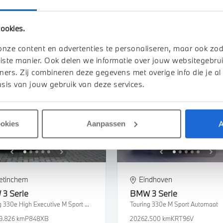
18.824 km
185 km actieradius
2025
39.516 km
HKF33X
ookies.
950
€ 321
€ 49.450
€ 936
of
p/m
of
p/m
k details
Bekijk details
onze content en advertenties te personaliseren, maar ook zo
iste manier. Ook delen we informatie over jouw websitegebrui
ners. Zij combineren deze gegevens met overige info die je al
sis van jouw gebruik van deze services.
A
ookies
Aanpassen
etinchem
Eindhoven
W
3 Serie
BMW
3 Serie
Touring 330e High Executive M Sport Automaat
Touring 330e M Sport Automaat
9.826 km
P848XB
2026
2.500 km
KRT96V