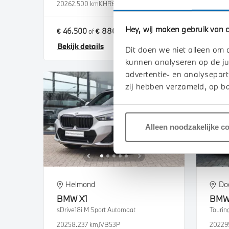
2026
2.500 km
KHR60V
2021
1
Hey, wij maken gebruik van c
€ 46.500
€ 880
€ 16.
of
p/m
Bekijk details
Bekij
Dit doen we niet alleen om 
kunnen analyseren op de ju
advertentie- en analysepart
zij hebben verzameld, op ba
Alleen noodzakelijke c
Helmond
Do
BMW
X1
BM
sDrive18i M Sport Automaat
2025
8.237 km
JVB53P
2022
9