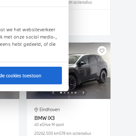
2022
54.295 km
461 km actieradius
€ 42.950
Bekijk details
dat we het websiteverkeer
k met onze social media-,
 eens hebt gedeeld, of die
lle cookies toestaan
Eindhoven
BMW
iX3
40 eDrive M sport
2026
2.500 km
578 km actieradius