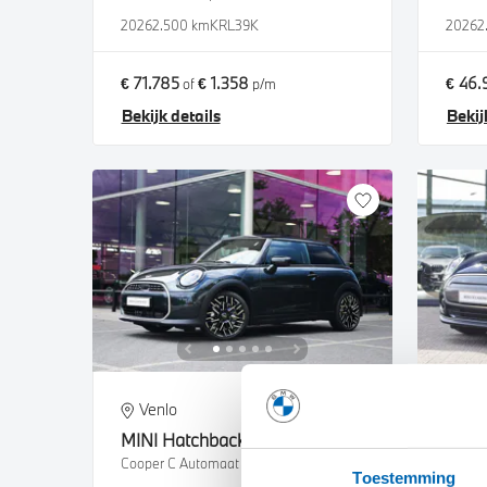
2026
2.500 km
KRL39K
2026
2
€ 71.785
€ 1.358
€ 46.
of
p/m
Bekijk details
Bekij
Venlo
He
MINI
Hatchback
MINI
Cooper C Automaat
Yours
Toestemming