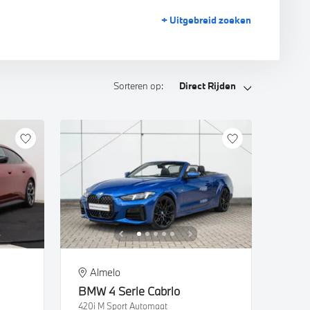
+ Uitgebreid
zoeken
Sorteren op:
Direct Rijden
Almelo
BMW
4 Serie Cabrio
420i M Sport Automaat