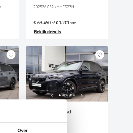
s
2025
26.052 km
HFS23H
€ 63.450
€ 1.201
of
p/m
Bekijk details
's-Hertogenbosch
BMW
iX3
High Executive
Over