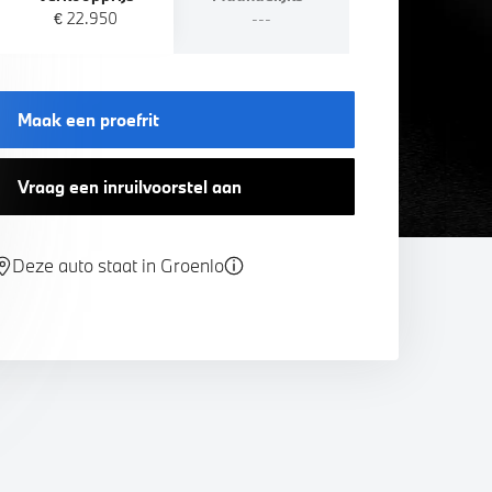
€ 22.950
---
Maak een proefrit
Vraag een inruilvoorstel aan
Deze auto staat in Groenlo