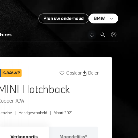
Plan uw onderhoud
BMW
tures
Opslaan
Delen
K-846-VP
MINI Hatchback
Cooper JCW
enzine
|
Handgeschakeld
|
Maart 2021
Verkoopprijs
Maandelijks*