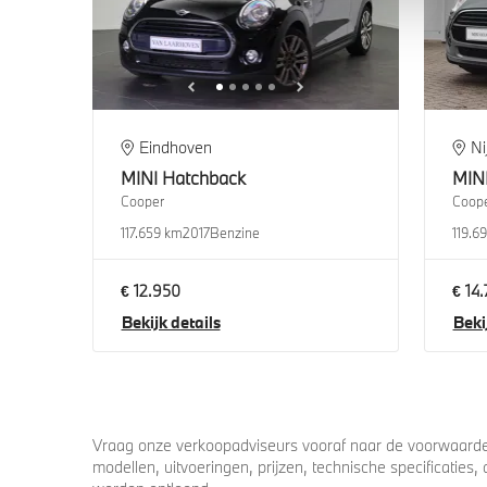
Eindhoven
N
MINI
Hatchback
MIN
Cooper
Coope
117.659 km
2017
Benzine
119.6
€ 12.950
€ 14
Bekijk details
Beki
Vraag onze verkoopadviseurs vooraf naar de voorwaarden
modellen, uitvoeringen, prijzen, technische specificatie