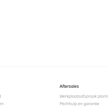
Aftersales
d
Werkplaatsafspraak plan
en
Pechhulp en garantie