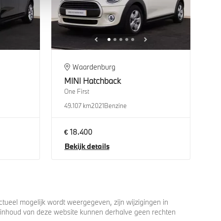
Waardenburg
MINI
Hatchback
One First
49.107 km
2021
Benzine
€ 18.400
Bekijk details
ueel mogelijk wordt weergegeven, zijn wijzigingen in
 de inhoud van deze website kunnen derhalve geen rechten