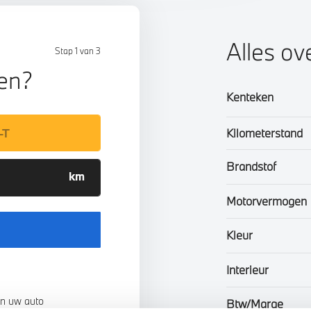
Alles o
Stap 1 van 3
len?
Kenteken
Kilometerstand
Brandstof
Motorvermogen
Kleur
Interieur
n uw auto
Btw/Marge