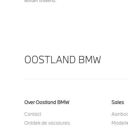
worden ontleend.
OOSTLAND BMW
Over Oostland BMW
Sales
Contact
Aanbo
Ontdek de vacatures
Modell