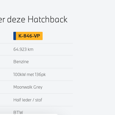
ver deze Hatchback
K-846-VP
64.923 km
Benzine
100kW met 136pk
Moonwalk Grey
Half leder / stof
BTW