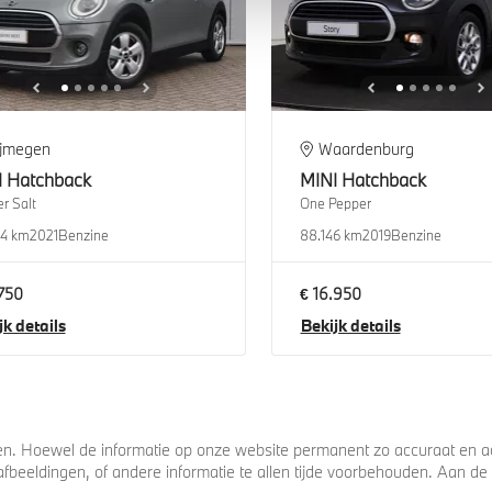
ijmegen
Waardenburg
I
Hatchback
MINI
Hatchback
r Salt
One Pepper
94 km
2021
Benzine
88.146 km
2019
Benzine
.750
€ 16.950
jk details
Bekijk details
. Hoewel de informatie op onze website permanent zo accuraat en act
s, afbeeldingen, of andere informatie te allen tijde voorbehouden. Aan