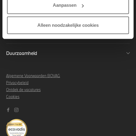
Aanpassen
Sales
Alleen noodzakelijke cookies
Aftersales
Duurzaamheid
Algemene Voorwaarden BOVAG
Privacybeleid
Ontdek de vacatures
Cookies