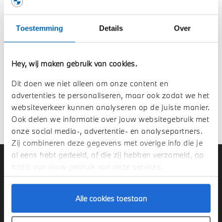
Datum:
Donderdag 12 september
Tijd:
18:00 - 21:00 uur
Toestemming
Details
Over
Locatie:
Oranjerie Ruurlo. Stapeldijk 1, 7261 LL Ruurlo
We kijken ernaar uit om u te verwelkomen en u als een van
Hey, wij maken gebruik van cookies.
de eersten kennis te laten maken met dit topmodel. Mocht
u vragen hebben of uw deelname willen aanpassen, neem
Dit doen we niet alleen om onze content en
dan gerust contact met ons op.
advertenties te personaliseren, maar ook zodat we het
websiteverkeer kunnen analyseren op de juiste manier.
Tot binnenkort!
Ook delen we informatie over jouw websitegebruik met
onze social media-, advertentie- en analysepartners.
Zij combineren deze gegevens met overige info die je
al eens hebt gedeeld, of die zij hebben verzameld, op
OOSTLAND BMW
basis van jouw gebruik van deze services.
Alle cookies toestaan
Over Oostland BMW