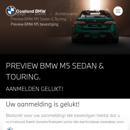
Oostland BMW
Homepage
Events
Archief events
Preview BMW M5 Sedan & Touring
Preview BMW M5 bevestiging
PREVIEW BMW M5 SEDAN &
TOURING.
AANMELDEN GELUKT!
Uw aanmelding is gelukt!
Bedankt voor uw aanmelding! We bevestigen hierbij dat u
succesvol bent ingeschreven voor de exclusieve preview van
de nieuwe BMW M5 Sedan & Touring.