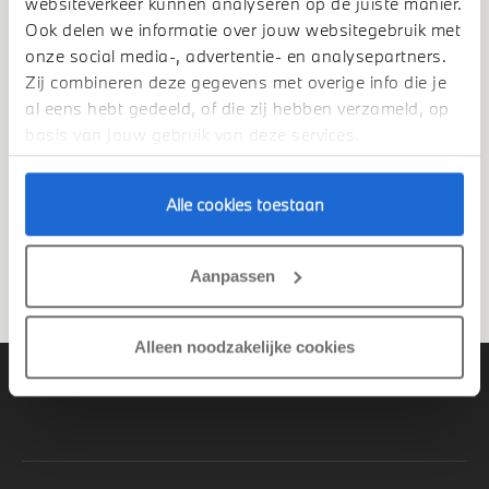
websiteverkeer kunnen analyseren op de juiste manier.
Ook delen we informatie over jouw websitegebruik met
onze social media-, advertentie- en analysepartners.
Dealer*
Zij combineren deze gegevens met overige info die je
al eens hebt gedeeld, of die zij hebben verzameld, op
basis van jouw gebruik van deze services.
Alle cookies toestaan
Aanpassen
Aanmelden
Alleen noodzakelijke cookies
OOSTLAND BMW