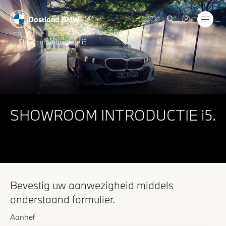
Oostland BMW
Homepage
Events
Archief events
Showroom introductie i5
SHOWROOM INTRODUCTIE i5.
Bevestig uw aanwezigheid middels
onderstaand formulier.
Aanhef