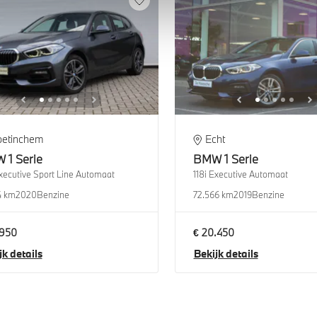
oetinchem
Echt
W
1 Serie
BMW
1 Serie
Executive Sport Line Automaat
118i Executive Automaat
4 km
2020
Benzine
72.566 km
2019
Benzine
.950
€ 20.450
jk details
Bekijk details