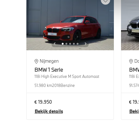
Nijmegen
D
BMW
1 Serie
BM
118i High Executive M Sport Automaat
118i 
51.980 km
2018
Benzine
91.57
€ 19.950
€ 19
Bekijk details
Beki