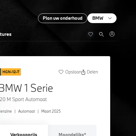
Plan uw onderhoud
BMW
tures
Opslaan
Delen
HGN-12-T
BMW 1 Serie
120 M Sport Automaat
enzine
|
Automaat
|
Maart 2025
Verkoopprijs
Maandelijks*