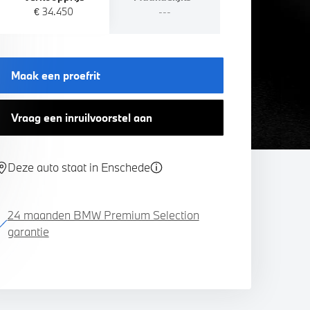
€ 34.450
---
Maak een proefrit
Vraag een inruilvoorstel aan
Deze auto staat in Enschede
24 maanden BMW Premium Selection
garantie