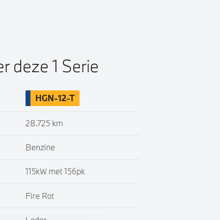
er deze 1 Serie
HGN-12-T
28.725 km
Benzine
115kW met 156pk
Fire Rot
Leder