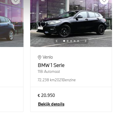
Venlo
BMW
1 Serie
118i Automaat
72.238 km
2021
Benzine
€ 20.950
Bekijk details