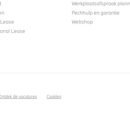
d
Werkplaatsafspraak plan
en
Pechhulp en garantie
 Lease
Webshop
ional Lease
Ontdek de vacatures
Cookies